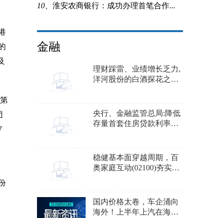
10、
淮安农商银行：成功办理首笔合作...
港
金融
的
及
理财踩雷、业绩增长乏力,
洋河股份的白酒探花之位
悬了
的第
央行、金融监管总局:降低
团
存量首套住房贷款利率，
7
下调购房首付比例！最新
解读→
稳健基本面穿越周期，百
奥家庭互动(02100)夯实长
期投资价值
份
国内价格太卷，车企涌向
海外！上半年上汽在海外