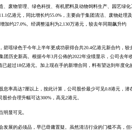
造、废物管理、绿色科技、有机肥料及动物饲料生产、园艺绿化
.1亿港元，同比增长约55.0%，主要由于集团清洁、废物处理
增加约27.0%。经调整溢利为2,130万港元，较去年同期飙升约
碧瑶绿色于今年上半年更成功获得合共20.4亿港元新合约，较
元，创集团历史新高。根据今年3月公佈的2022年业绩显示，公司去年
总值已超过18亿港元。加上现在手的新增合同，料有望达到年度化
息率高达7厘以上，按此计算，公司股价最少可见0.8港元，潜
司股价合理升幅可达300%，高见2港元。
点明显可见。
会发展的必须品，早已毌庸置疑。虽然清洁行业的门槛不高，但