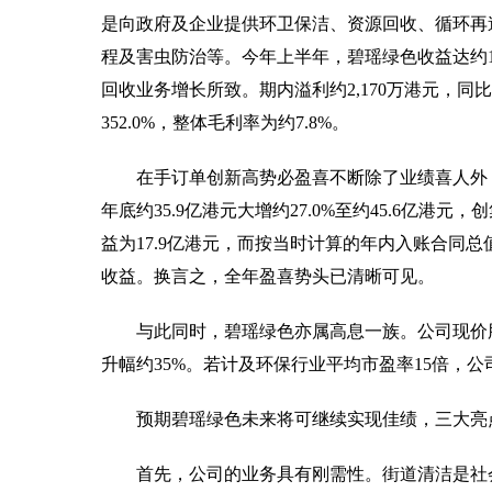
是向政府及企业提供环卫保洁、资源回收、循环再
程及害虫防治等。今年上半年，碧瑶绿色收益达约11
回收业务增长所致。期内溢利约2,170万港元，同比
352.0%，整体毛利率为约7.8%。
在手订单创新高势必盈喜不断除了业绩喜人外，
年底约35.9亿港元大增约27.0%至约45.6亿港
益为17.9亿港元，而按当时计算的年内入账合同
收益。换言之，全年盈喜势头已清晰可见。
与此同时，碧瑶绿色亦属高息一族。公司现价股
升幅约35%。若计及环保行业平均市盈率15倍，公
预期碧瑶绿色未来将可继续实现佳绩，三大亮
首先，公司的业务具有刚需性。街道清洁是社