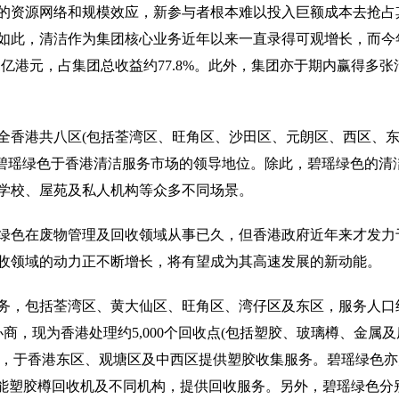
的资源网络和规模效应，新参与者根本难以投入巨额成本去抢占
如此，清洁作为集团核心业务近年以来一直录得可观增长，而今
61亿港元，占集团总收益约77.8%。此外，集团亦于期内赢得多张
全香港共八区(包括荃湾区、旺角区、沙田区、元朗区、西区、
志碧瑶绿色于香港清洁服务市场的领导地位。除此，碧瑶绿色的清
学校、屋苑及私人机构等众多不同场景。
绿色在废物管理及回收领域从事已久，但香港政府近年来才发力
收领域的动力正不断增长，将有望成为其高速发展的新动能。
务，包括荃湾区、黄大仙区、旺角区、湾仔区及东区，服务人口
商，现为香港处理约5,000个回收点(包括塑胶、玻璃樽、金属及
约，于香港东区、观塘区及中西区提供塑胶收集服务。碧瑶绿色亦
智能塑胶樽回收机及不同机构，提供回收服务。另外，碧瑶绿色分