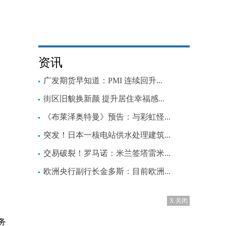
资讯
广发期货早知道：PMI 连续回升...
街区旧貌换新颜 提升居住幸福感...
《布莱泽奥特曼》预告：与彩虹怪...
突发！日本一核电站供水处理建筑...
交易破裂！罗马诺：米兰签塔雷米...
欧洲央行副行长金多斯：目前欧洲...
X 关闭
务