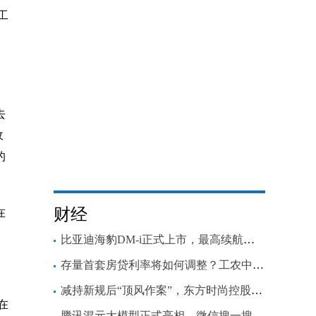
工
及
去
收
的
财经
在
比亚迪海豹DM-i正式上市，最高续航可超1300km
存量首套房贷利率将如何调整？工农中建四家银行细则出炉
减持新规后“顶风作案”，东方时尚控股股东连收处罚，还需回购股份
在
腾讯混元大模型正式亮相，微信搜一搜、腾讯游戏等业务已接入测试