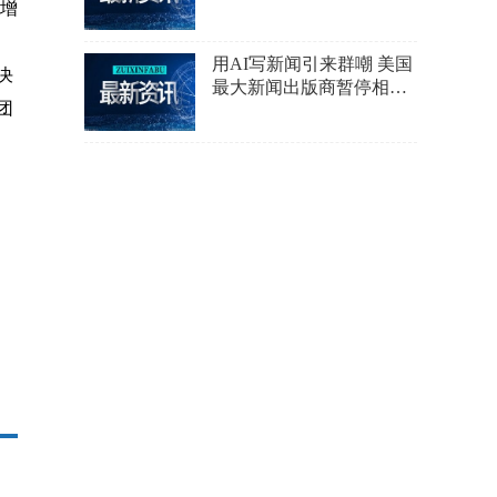
内增
卖了53万辆
用AI写新闻引来群嘲 美国
决
最大新闻出版商暂停相关
团
服务