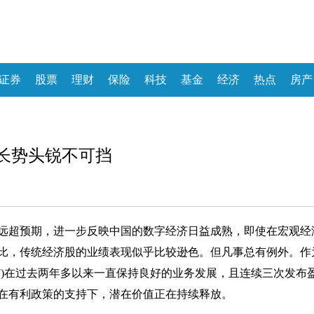
证券
股票
理财
保险
科技
基金
经济
热点
房产
增长势头锐不可挡
现远超预期，进一步反映中国的数字经济日益成熟，即使在宏观经
比，传统经济股的业绩表现似乎比较逊色。但凡事总有例外。作
97)在过去两年多以来一直保持良好的业务发展，且连续三次发布
在有利政策的支持下，潜在价值正在持续释放。