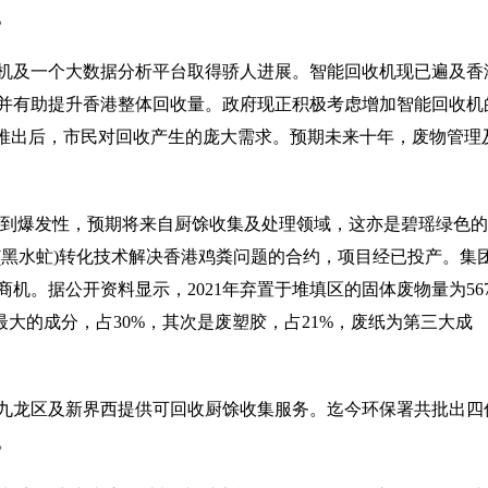
。
机及一个大数据分析平台取得骄人进展。智能回收机现已遍及香
验并有助提升香港整体回收量。政府现正积极考虑增加智能回收机
月推出后，市民对回收产生的庞大需求。预期未来十年，废物管理
论到爆发性，预期将来自厨馀收集及处理领域，这亦是碧瑶绿色
(黑水虻)转化技术解决香港鸡粪问题的合约，项目经已投产。集
机。据公开资料显示，2021年弃置于堆填区的固体废物量为56
是最大的成分，占30%，其次是废塑胶，占21%，废纸为第三大成
九龙区及新界西提供可回收厨馀收集服务。迄今环保署共批出四
。