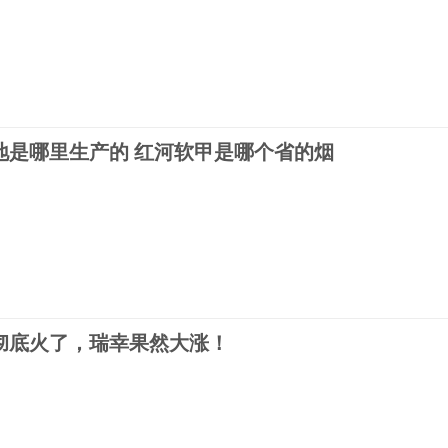
网
地是哪里生产的 红河软甲是哪个省的烟
网
”彻底火了，瑞幸果然大涨！