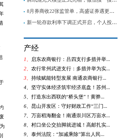
其
8月券商收22张监管单，高盛证券遇更名后“首罚”
年
新一轮存款利率下调正式开启，个人投资者应如何应对？
清
产经
东
洁
1、
启东农商银行：吕四支行多措并举...
2、
农行常州武进支行：多措并举为实...
3、
持续赋能转型发展 南通农商银行...
于
4、
坚守实体经济筑牢经济底盘！苏州...
5、
打造东出西联的“桥头堡”！黄骅...
6、
昆山开发区：守好财政工作“三门...
约
7、
万亩稻海翻金！南通崇川区万亩水...
废
8、
村口坐公交抬脚就进城！高邮扎实...
为
9、
泰州法院：“加减乘除”算出人民...
别