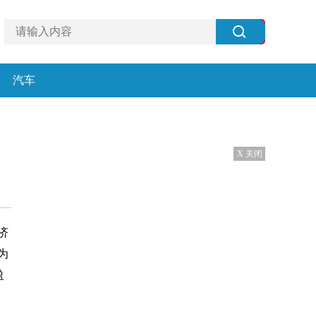
汽车
X 关闭
济
为
盈