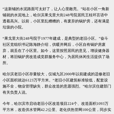
“这新铺的水泥路面可太好了，让人心里敞亮。”站在小区一角新
铺就的水泥地上，哈尔滨果戈里大街248号院居民王桂环言语中
透着高兴。以前，小区里乱糟糟的，有废弃的锅炉房，还有满是
垃圾的小院。
“果戈里大街248号院于1977年建成，是典型的老旧小区。”奋斗
社区党组织书记陈海静介绍，供暖并网后，小区自有锅炉房废
弃，就丢在了小区里。如今，这里按照居民的意见，增设健身器
材，将旧锅炉房改造成党群服务中心，为居民休闲生活提供了场
所。
哈尔滨老旧小区存量较大，仅城九区2000年以前建成的适修老旧
小区面积就达6123万平方米。“老旧小区建筑标准较低，配套设
施不全，物业管理缺失，群众改造的意愿强烈。”哈尔滨住建部门
有关负责人说。
今年，哈尔滨市启动老旧小区改造项目224个、改造面积1093万
平方米，改造供水管网42.2公里、老化供热管网100公里，同步实