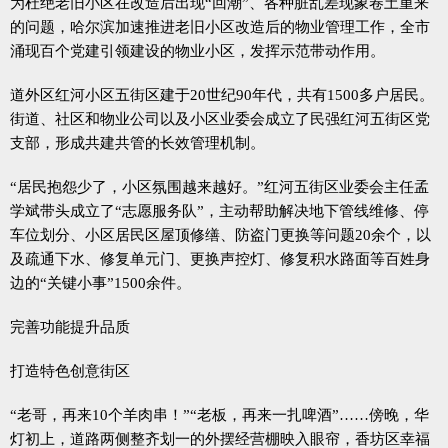
为杜绝老旧小区在改造后出现“回潮”、各种脏乱差现象卷土重来
的问题，哈尔滨加速推进老旧小区改造后的物业管理工作，全市
涌现百个党建引领建设的物业小区，发挥示范带动作用。
道外区红河小区五街区建于20世纪90年代，共有1500多户居民。
街道、社区和物业公司以及小区业委会成立了民强红河五街区党
支部，形成共建共管的长效管理机制。
“居民抱怨少了，小区氛围越来越好。”红河五街区业委会主任孟
学斌带头成立了“志愿服务队”，主动帮助解决地下管线维修、停
车位划分、小区居民区屋顶修缮、防盗门更换等问题20余个，以
及疏通下水、修复单元门、更换声控灯、修复积水路面等百姓身
边的“关键小事”1500余件。
完善功能提升品质
打造特色创意街区
“老哥，再来10个羊肉串！”“老板，再来一扎啤酒”……傍晚，华
灯初上，道路两侧整齐划一的外摆经营棚映入眼帘，香坊区幸福