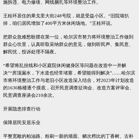
施拆违、电力修缮、网线捆扎等环境整治工作。
王桂环居住的果戈里大街248号院，就是受益小区。“旧院墙扒
掉，咱们居民增加了400平方米休闲场地。”王桂环说。
把群众急难愁盼摆在第一位，哈尔滨市努力将环境整治工作做到
群众心坎里，认真听取采纳群众的意见，做到听民声、集民意、
解民忧，投诉处理不隔夜。
“希望将乱挂线和小区庭院休闲健身区等问题在改造中一并解
决”“房顶漏水，下水道也经常堵塞，希望能得到解决”……哈尔滨
市将环境整治工作与老旧小区改造深入结合，对2023年计划改造
的1630栋楼逐个摸底，召开民意调查征询会、改造方案评审会、
民意调查座谈会210余次。
开展隐患排查行动
保障居民安居乐业
平整宽敞的柏油路、粉刷一新的墙面、鳞次栉比的丁香树、古朴