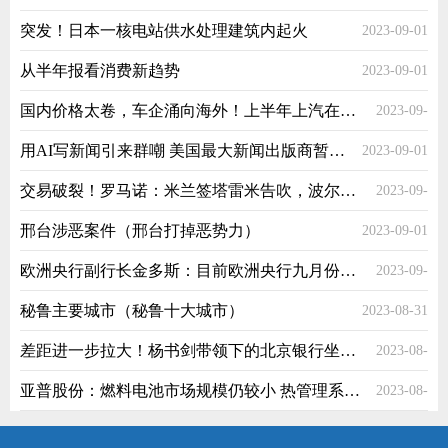
突发！日本一核电站供水处理建筑内起火
2023-09-01
从半年报看消费新趋势
2023-09-01
国内价格太卷，车企涌向海外！上半年上汽在海外卖了53万辆
2023-09-
用AI写新闻引来群嘲 美国最大新闻出版商暂停相关服务
2023-09-01
01
交易破裂！罗马诺：米兰签塔雷米告吹，波尔图确认塔雷米留队
2023-09-
邢台涉恶案件（邢台打掉恶势力）
2023-09-01
01
欧洲央行副行长金多斯：目前欧洲央行九月份的决策仍然未确定
2023-09-
秘鲁主要城市（秘鲁十大城市）
2023-08-31
01
差距进一步拉大！杨书剑带领下的北京银行坐稳了第二把交椅？
2023-08-
亚普股份：燃料电池市场规模仍较小 热管理系统已获初步意向订单|直击业绩会
2023-08-
31
31