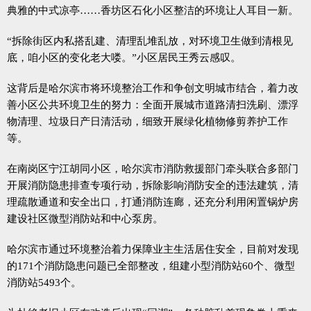
典雅的中式凉亭……香坊区石化小区整洁的环境让人耳目一新。
“拆除街区内私搭乱建、清理乱堆乱放，对环境卫生做到清根见
底，咱小区的变化老大喽。”小区居民王秀云感叹。
这背后是哈尔滨市将环境整治工作和争创文明城市结合，着力改
善小区公共环境卫生的努力：全面开展城市道路清扫洗刷、漂浮
物清理、垃圾日产日清活动，细致开展绿化植物修剪养护工作
等。
在南岗区宁江胡同小区，哈尔滨市消防救援部门牵头联合多部门
开展消防隐患排查专项行动，拆除影响消防安全的违法建筑，清
理疏散通道和安全出口，打通消防连廊，还充分利用闲置锅炉房
建设社区微型消防站和中心泵房。
哈尔滨市通过环境整治着力保障业主生活居住安全，目前对发现
的171个消防隐患问题已全部整改，组建小型消防站60个、微型
消防站5493个。