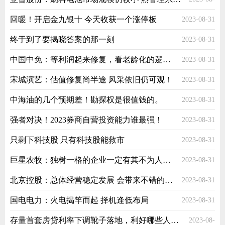
回暖！开启金九银十 今天收获一个涨停板
2023-08-31
31
终于到了要揭晓答案的那一​刻
2023-08-31
中国中免：等利润起来修复，看老龄化的逻辑兑现
2023-08-31
宋城演艺：估值修复尚半途 风采依旧仍可观！
2023-08-31
中海油的几个预期差！勘探权是很值钱的。
2023-08-31
强者对决！2023券商自营投资能力谁最强！
2023-08-31
只剩下科技股 只有科技股能救市
2023-08-31
巨星农牧：独树一格的企业一定有其不为人知的一面
2023-08-31
北京控股：总体经营稳定发展 会带来不错的收益
2023-08-31
国电电力：火电揭竿而起 择机逢低布局
2023-08-31
存量首套房贷利率下调靴子落地，利好哪些人？降多少？咋申请？
2023-08-