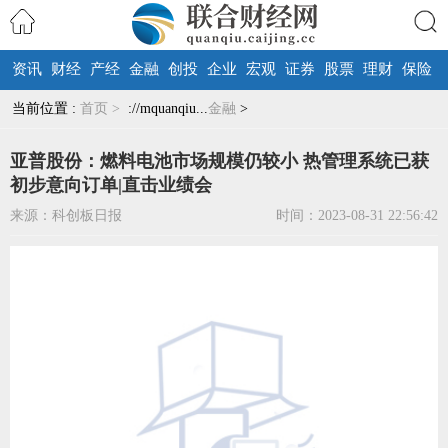
资讯
财经
产经
金融
创投
企业
宏观
证券
股票
理财
保险
搜索
当前位置 :
首页 >
://mquanqiu...
金融
>
亚普股份：燃料电池市场规模仍较小 热管理系统已获
初步意向订单|直击业绩会
来源：科创板日报
时间：2023-08-31 22:56:42