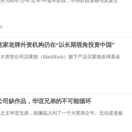
分为幼年-少年-壮年-中老年阶段，不同阶段宠物与其宠主
券
这家老牌外资机构仍在“以长期视角投资中国”
大资管公司贝莱德（BlackRock）旗下产品贝莱德全球基金
公司缺作品，华谊兄弟的不可能循环
影之王华谊兄弟，就像陷入到了一个大黑洞之中。无论是老板