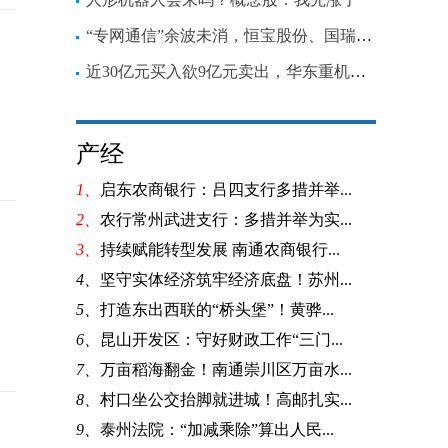
“专网通信”余波未消，恒宝股份、国瑞科技拟被证监会处罚
近30亿元买入欲9亿元卖出，华东重机告别工业母机又在光伏下重注
产经
1、
启东农商银行：吕四支行多措并举...
2、
农行常州武进支行：多措并举为实...
3、
持续赋能转型发展 南通农商银行...
4、
坚守实体经济筑牢经济底盘！苏州...
5、
打造东出西联的“桥头堡”！黄骅...
6、
昆山开发区：守好财政工作“三门...
7、
万亩稻海翻金！南通崇川区万亩水...
8、
村口坐公交抬脚就进城！高邮扎实...
9、
泰州法院：“加减乘除”算出人民...