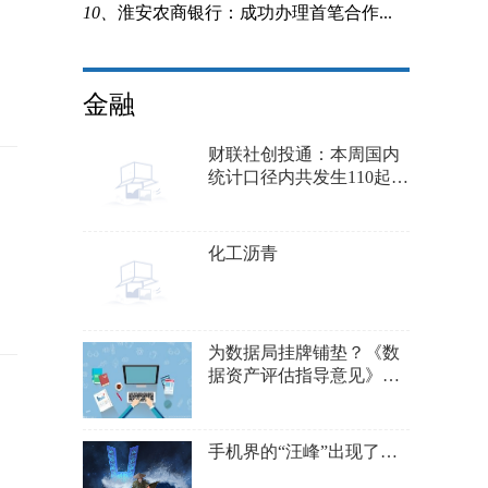
10、
淮安农商银行：成功办理首笔合作...
金融
财联社创投通：本周国内
统计口径内共发生110起投
融资事件 较上周135起环
比减少18.5% 集成电路领
域披露的融资总额最多
化工沥青
为数据局挂牌铺垫？《数
据资产评估指导意见》落
地 这些因素影响价值评估
手机界的“汪峰”出现了…