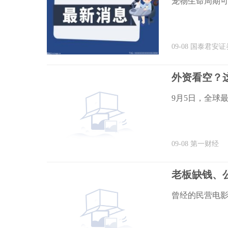
宠物生命周期可
09-08
国泰君安证
外资看空？
9月5日，全球最
09-08
第一财经
老板缺钱、
曾经的民营电