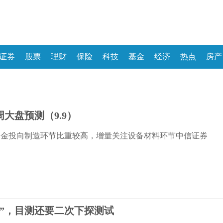
证券
股票
理财
保险
科技
基金
经济
热点
房产
大盘预测（9.9）
基金投向制造环节比重较高，增量关注设备材料环节中信证券
大底”，目测还要二次下探测试