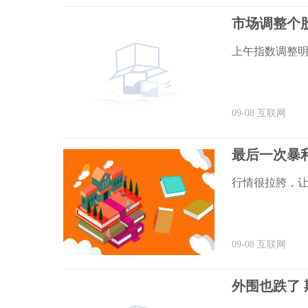
市场调整个
上午指数调整明
09-08
互联网
最后一次暴利
行情很拉胯，
09-08
互联网
外围也跌了