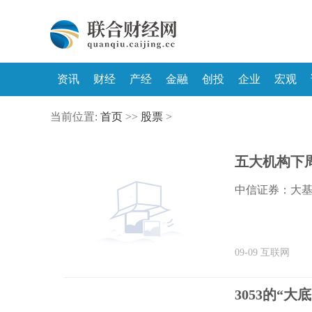
资讯
财经
产经
金融
创投
企业
宏观
当前位置:
首页
>>
股票
>
五大机构下周
中信证券：大
09-09
互联网
3053的“