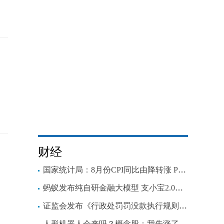
财经
国家统计局：8月份CPI同比由降转涨 PPI同比降幅收窄
蚂蚁发布纯自研金融大模型 支小宝2.0、支小助即将上线
证监会发布《行政处罚罚没款执行规则》，将持续加大行政处罚执行力度
人形机器人会来吗？概念股：我先涨了