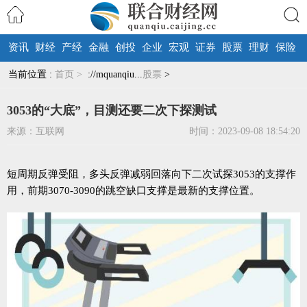
资讯
财经
产经
金融
创投
企业
宏观
证券
股票
理财
保险
搜索
当前位置 :
首页 >
://mquanqiu...
股票
>
3053的“大底”，目测还要二次下探测试
来源：互联网
时间：2023-09-08 18:54:20
短周期反弹受阻，多头反弹减弱回落向下二次试探3053的支撑作
用，前期3070-3090的跳空缺口支撑是最新的支撑位置。