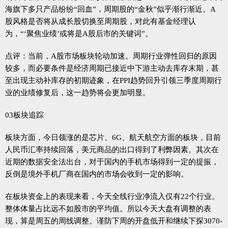
海旗下多只产品纷纷“回血”，周期股的“金秋”似乎渐行渐近。A
股风格是否将从成长股切换至周期股，对此有基金经理认
为，“‘聚焦业绩’或将是A股后市的关键词”。
点评：当前，A股市场板块轮动加速。周期行业弹性回归的原因
较多，而必要条件是经济周期已接近中下游主动去库存末期，甚
至出现主动补库存的初期迹象，在PPI趋势回升引领三季度周期行
业的业绩修复后，这一趋势将会更加明显。
03板块追踪
板块方面，今日领涨的是芯片、6G、航天航空方面的板块，目前
人民币汇率持续回落，美元商品的出口得到了利弊因素。其次在
近期的数据安全法出台，对于国内的手机市场得到一定的提振，
反倒是境外手机厂商在国内的市场会收到一定的影响。
在板块资金上的表现来看，今天全线行业净流入仅有22个行业。
整体体量占比远不如股市的平均值。所以今天大盘有调整的表
现，算是周五的周线调整。谨防下周的开盘低开和继续下探3070-