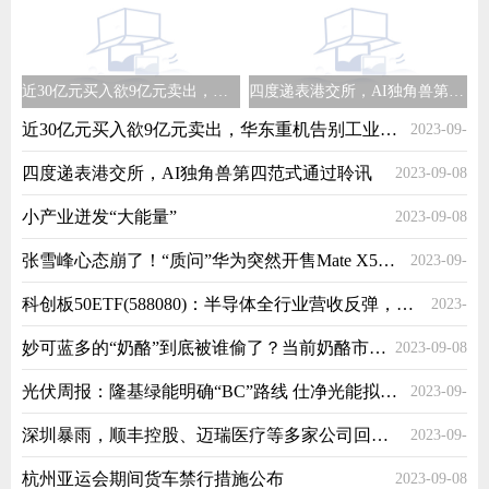
近30亿元买入欲9亿元卖出，华东重机告别工业母机又在光伏下重注
四度递表港交所，AI独角兽第四范式通过聆讯
近30亿元买入欲9亿元卖出，华东重机告别工业母机又在光伏下重注
2023-09-
四度递表港交所，AI独角兽第四范式通过聆讯
2023-09-08
08
小产业迸发“大能量”
2023-09-08
张雪峰心态崩了！“质问”华为突然开售Mate X5：就问你什么意思
2023-09-
科创板50ETF(588080)：半导体全行业营收反弹，午后持续放量上涨，备受资金关注！
2023-
08
妙可蓝多的“奶酪”到底被谁偷了？当前奶酪市场“激战正酣”
2023-09-08
09-08
光伏周报：隆基绿能明确“BC”路线 仕净光能拟112亿投建TOPCon项目
2023-09-
深圳暴雨，顺丰控股、迈瑞医疗等多家公司回应：没有影响，正常上班
2023-09-
08
杭州亚运会期间货车禁行措施公布
2023-09-08
08