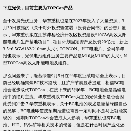
下注光伏，目前主要为TOPCon产品
至于发展光伏业务，华东重机也是在2023年投入了大量资源，3
月30日披露的《关于对外投资暨签署〈投资合同书〉的公告》显
示，华东重机拟在江苏沛县经济开发区投资建设“10GW高效太阳
能电池片生产基地项目”，项目计划固定资产总投资20亿元，新上
3.5+6.5GW182/210mm大尺寸TOPCON、HJT电池片。公司半年
报也表示，光伏电池组件业务主要产品是M10及M10R的大尺寸N
型TOPCon高效太阳能电池及组件。
那么问题来了，隆基绿能9月5日在半年度业绩电话会上表示，目
前已经明确聚焦BC技术路线，且扩产节奏显著提速，相信BC电
池会逐步取代TOPCon，在接下来的5到6年，BC电池会是晶硅电
池中的绝对主流。华东重机以TOPCon为主的光伏业务是否会因
此受到冲击？华东重机表示，关于BC电池的表述是隆基绿能自己
的见解，BC电池即使按预期推进也需要一定时间不是马上就能实
现的，短期对TOPCon不会造成太大影响，华东重机也有BC电
池、HJT、钙钛矿等相关技术的储备，但是在什么时候产业化还