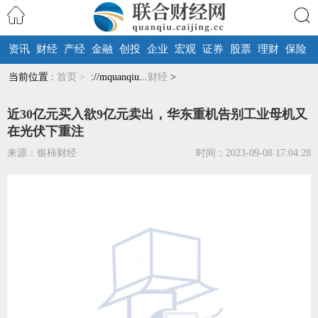
资讯
财经
产经
金融
创投
企业
宏观
证券
股票
理财
保险
搜索
当前位置 :
首页 >
://mquanqiu...
财经
>
近30亿元买入欲9亿元卖出，华东重机告别工业母机又
在光伏下重注
来源：银柿财经
时间：2023-09-08 17:04:28