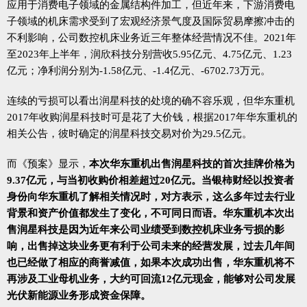
应用于消费电子领域的金属结构件加工，但近年来，下游消费电
子领域的机床需求受到了宏观经济景气度及国际贸易摩擦冲击的
不利影响，公司数控机床业务近三年整体经营情况不佳。2021年
至2023年上半年，润欣科技分别营收5.95亿元、4.75亿元、1.23
亿元；净利润分别为-1.58亿元、-1.4亿元、-6702.73万元。
连续的亏损可以看出润星科技的处境的确不容乐观，但华东重机
2017年收购润星科技时可是花了大价钱，根据2017年华东重机的
相关公告，彼时确定的润星科技交易对价为29.5亿元。
而《预案》显示，
本次华东重机出售润星科技的首次挂牌价格为
9.37亿元，与当初收购价相差超过20亿元。当银柿财经以投资者
身份向华东重机了解相关情况时，对方表示，这么多年过去行业
背景和资产价值都发生了变化，不可同日而语。华东重机本次出
售润星科技是因为近年来公司业绩受到数控机床业务亏损的影
响，出售掉这块业务更有利于公司未来的经营发展，过去几年间
也已经做了相应的商誉减值，如果本次成功出售，华东重机将不
再涉及工业母机业务，大约可回流12亿元现金，能够对公司发展
光伏新能源业务形成资金保障。