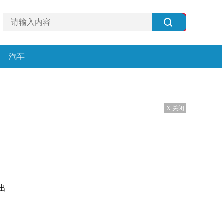
汽车
X 关闭
出
。