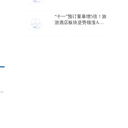
男装市场
“十一”预订量暴增5倍！旅
游酒店板块逆势领涨A股
市场
闻：一年收益100%+！高杠杆DMA资管产品曝光！