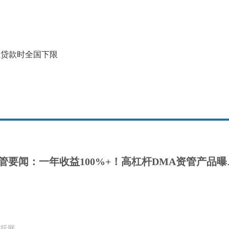
至贷款时全国下限
用益-券商资管要
信托网