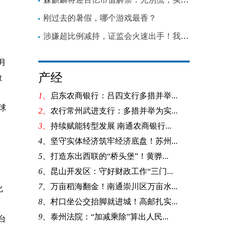
刚过去的暑假，哪个游戏最香？
涉嫌超比例减持，证监会火速出手！我乐家居相关股东被立案调查
月
产经
做
1、
启东农商银行：吕四支行多措并举...
球
2、
农行常州武进支行：多措并举为实...
3、
持续赋能转型发展 南通农商银行...
4、
坚守实体经济筑牢经济底盘！苏州...
5、
打造东出西联的“桥头堡”！黄骅...
6、
昆山开发区：守好财政工作“三门...
7、
万亩稻海翻金！南通崇川区万亩水...
化
8、
村口坐公交抬脚就进城！高邮扎实...
9、
泰州法院：“加减乘除”算出人民...
台