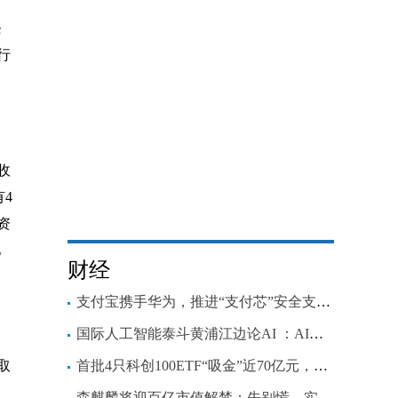
条
行
收
有4
资
亿
财经
支付宝携手华为，推进“支付芯”安全支付方案
国际人工智能泰斗黄浦江边论AI ：AI是一项新的工程系统
取
首批4只科创100ETF“吸金”近70亿元，从指数发布到官宣成立仅1个月
森麒麟将迎百亿市值解禁：先别慌，实控人此前承诺3个月不减持