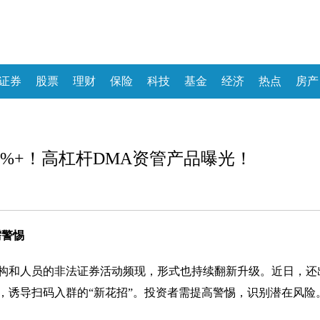
证券
股票
理财
保险
科技
基金
经济
热点
房产
0%+！高杠杆DMA资管产品曝光！
需警惕
构和人员的非法证券活动频现，形式也持续翻新升级。近日，还
，诱导扫码入群的“新花招”。投资者需提高警惕，识别潜在风险