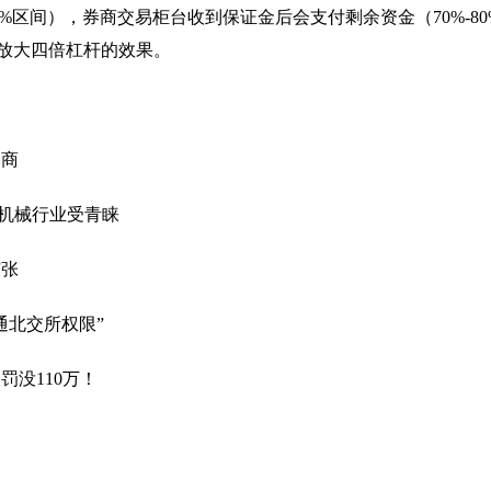
0%区间），券商交易柜台收到保证金后会支付剩余资金（70%-80
放大四倍杠杆的效果。
券商
业机械行业受青睐
扩张
通北交所权限”
罚没110万！