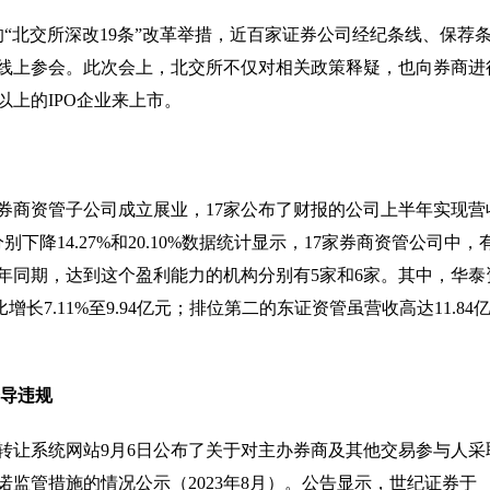
的“北交所深改19条”改革举措，近百家证券公司经纪条线、保荐
人线上参会。此次会上，北交所不仅对相关政策释疑，也向券商进
以上的IPO企业来上市。
家券商资管子公司成立展业，17家公布了财报的公司上半年实现营
分别下降14.27%和20.10%数据统计显示，17家券商资管公司中，
年同期，达到这个盈利能力的机构分别有5家和6家。其中，华泰
长7.11%至9.94亿元；排位第二的东证资管虽营收高达11.84
督导违规
转让系统网站9月6日公布了关于对主办券商及其他交易参与人采
监管措施的情况公示（2023年8月）。公告显示，世纪证券于