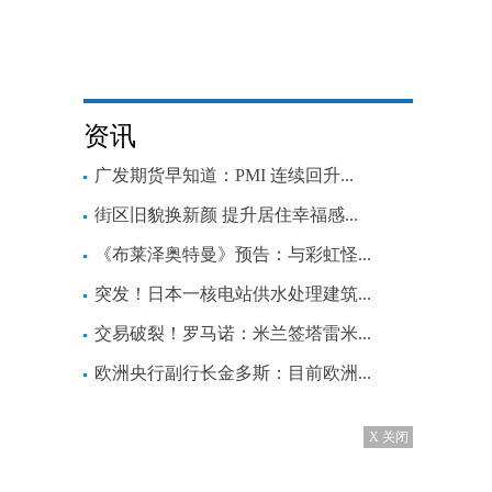
资讯
广发期货早知道：PMI 连续回升...
街区旧貌换新颜 提升居住幸福感...
《布莱泽奥特曼》预告：与彩虹怪...
突发！日本一核电站供水处理建筑...
交易破裂！罗马诺：米兰签塔雷米...
欧洲央行副行长金多斯：目前欧洲...
X 关闭