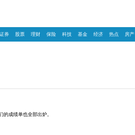
证券
股票
理财
保险
科技
基金
经济
热点
房产
。
们的成绩单也全部出炉。