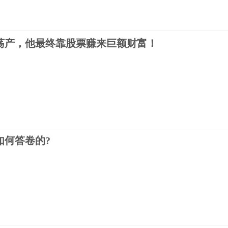
网
荡产，他最终靠股票赚来巨额财富！
网
如何答卷的?
网