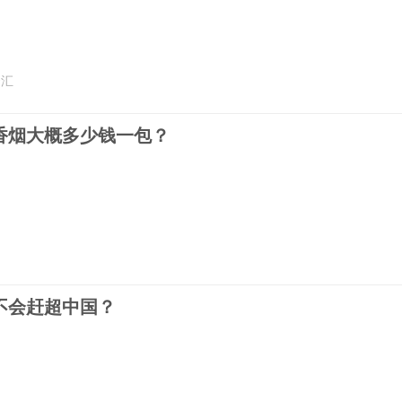
云汇
香烟大概多少钱一包？
网
不会赶超中国？