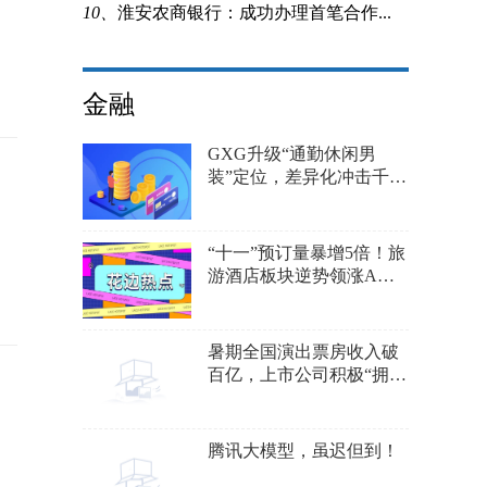
10、
淮安农商银行：成功办理首笔合作...
金融
GXG升级“通勤休闲男
装”定位，差异化冲击千亿
男装市场
“十一”预订量暴增5倍！旅
游酒店板块逆势领涨A股
市场
暑期全国演出票房收入破
百亿，上市公司积极“拥
抱”演出业务
腾讯大模型，虽迟但到！