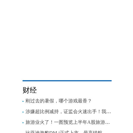
财经
刚过去的暑假，哪个游戏最香？
涉嫌超比例减持，证监会火速出手！我乐家居相关股东被立案调查
旅游业火了！一图预览上半年A股旅游业上市公司运营景点接待情况
比亚迪海豹DM-i正式上市，最高续航可超1300km