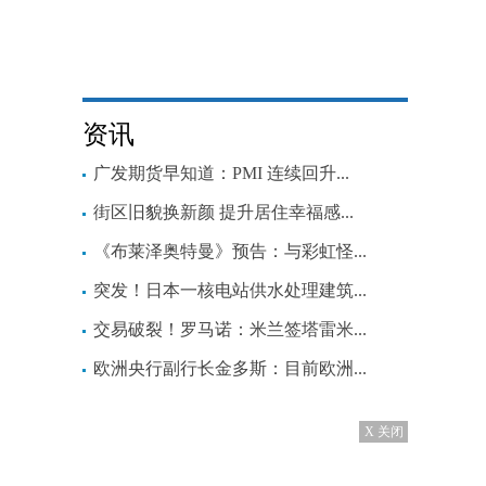
资讯
广发期货早知道：PMI 连续回升...
街区旧貌换新颜 提升居住幸福感...
《布莱泽奥特曼》预告：与彩虹怪...
突发！日本一核电站供水处理建筑...
交易破裂！罗马诺：米兰签塔雷米...
欧洲央行副行长金多斯：目前欧洲...
X 关闭