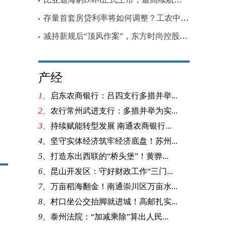
存量首套房贷利率将如何调整？工农中建四家银行细则出炉
减持新规后“顶风作案”，东方时尚控股股东连收处罚，还需回购股份
产经
1、
启东农商银行：吕四支行多措并举...
2、
农行常州武进支行：多措并举为实...
3、
持续赋能转型发展 南通农商银行...
4、
坚守实体经济筑牢经济底盘！苏州...
5、
打造东出西联的“桥头堡”！黄骅...
6、
昆山开发区：守好财政工作“三门...
7、
万亩稻海翻金！南通崇川区万亩水...
8、
村口坐公交抬脚就进城！高邮扎实...
9、
泰州法院：“加减乘除”算出人民...