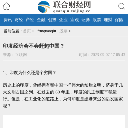
资讯
财经
产经
金融
创投
企业
宏观
证券
股票
理财
保险
搜索
当前位置 :
首页 >
://mquanqiu...
股票
>
印度经济会不会赶超中国？
来源：互联网
时间：2023-09-07 17:05:43
1、印度为什么还是个穷国？
历史上的印度，曾经拥有和中国一样伟大的灿烂文明，跻身于几
大文明古国之列。在过去的 60 年里，印度的民主制度平稳运
行。但是，在工业化的道路上，为何印度是姗姗来迟的后发国家
呢？