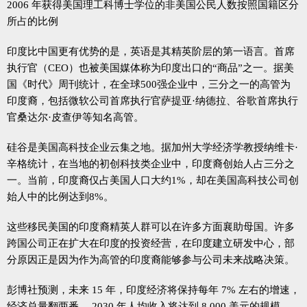
2006 年获得美国理工科博士学位的非美国公民人数按照国籍区分
所占的比例
印度比中国更有优势的是，英语是其精英阶层的第一语言。首席
执行官（CEO）也被美国媒体称为印度出口的“商品”之一。据美
国《时代》周刊统计，在全球500强企业中，三分之一的高管为
印度裔，包括微软公司首席执行官萨提亚·纳德拉、谷歌首席执行
官桑达尔·皮查伊等知名高管。
硅谷是美国高科技企业云集之地。据加州大学经济学教授纳维卡·
辛格统计，在当地的初创科技类企业中，印度裔创始人占三分之
一。当前，印度裔仅占美国人口大约1%，却在美国高科技公司创
始人中的比例达到8%。
这些移民美国的印度裔精英人群可以在许多方面襄助母国。许多
跨国公司正在扩大在印度的投资经营，在印度建立研发中心，部
分原因正是因为作为高管的印度裔能够参与公司未来战略决策。
彭博社预测，未来 15 年，印度经济将保持每年 7% 左右的增速，
经济总量翻两番， 2030 年人均收入将达到 8 000 美元的规模。