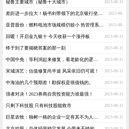
秘鲁主要城市（秘鲁十大城市）
2023-08-31
01
差距进一步拉大！杨书剑带领下的北京银行坐稳了第二把交椅？
2023-08-
亚普股份：燃料电池市场规模仍较小 热管理系统已获初步意向订单|直击业绩会
2023-08-
31
回暖！开启金九银十 今天收获一个涨停板
2023-08-31
31
终于到了要揭晓答案的那一​刻
2023-08-31
中国中免：等利润起来修复，看老龄化的逻辑兑现
2023-08-31
宋城演艺：估值修复尚半途 风采依旧仍可观！
2023-08-31
中海油的几个预期差！勘探权是很值钱的。
2023-08-31
强者对决！2023券商自营投资能力谁最强！
2023-08-31
只剩下科技股 只有科技股能救市
2023-08-31
巨星农牧：独树一格的企业一定有其不为人知的一面
2023-08-31
北京控股：总体经营稳定发展 会带来不错的收益
2023-08-31