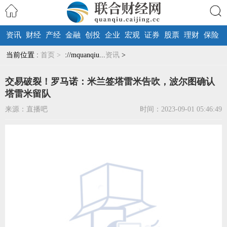
资讯
财经
产经
金融
创投
企业
宏观
证券
股票
理财
保险
搜索
当前位置 :
首页 >
://mquanqiu...
资讯
>
交易破裂！罗马诺：米兰签塔雷米告吹，波尔图确认
塔雷米留队
来源：直播吧
时间：2023-09-01 05:46:49