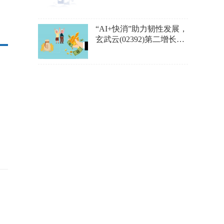
热点龙一品种的低吸机
会！
“AI+快消”助力韧性发展，
玄武云(02392)第二增长曲
线稳健开局