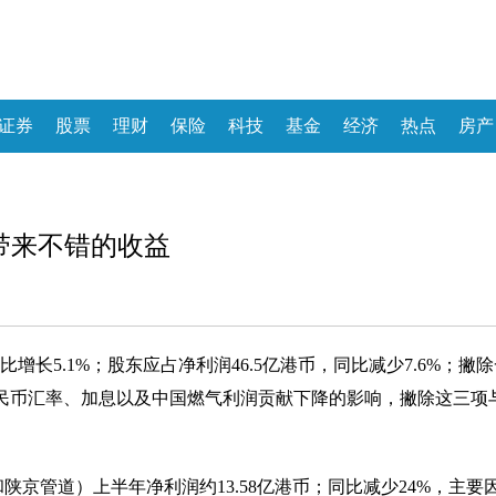
证券
股票
理财
保险
科技
基金
经济
热点
房产
带来不错的收益
同比增长5.1%；股东应占净利润46.5亿港币，同比减少7.6%；撇
人民币汇率、加息以及中国燃气利润贡献下降的影响，撇除这三项
京管道）上半年净利润约13.58亿港币；同比减少24%，主要