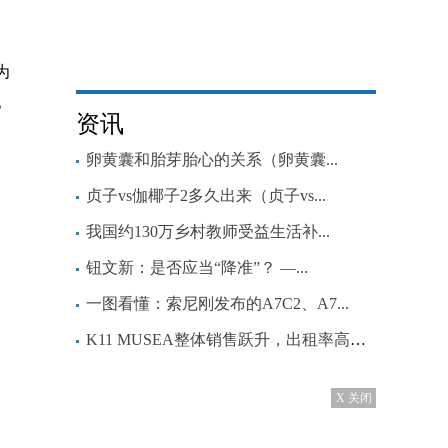
为
。
资讯
卵黄囊和胎芽胎心的关系（卵黄囊...
贞子vs伽椰子2多久出来（贞子vs...
我国约130万乡村教师受益生活补...
钮文新：是否应当“降准”？ —...
一图看懂：索尼刚发布的A7C2、A7...
K11 MUSEA整体销售跃升，出租率高达98%
X 关闭