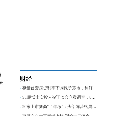
米
。
卢
通
财经
表
存量首套房贷利率下调靴子落地，利好哪些人？降多少？咋申请？
ST鹏博士实控人被证监会立案调查，8月份还有这些实控人被立案
50家上市券商“半年考”：头部阵营格局生变，中小公司增速亮眼
百度文心一言已经上线 别的大厂还会远吗？