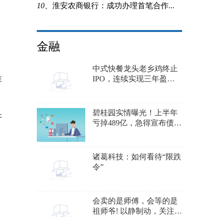
10、
淮安农商银行：成功办理首笔合作...
金融
中式快餐龙头老乡鸡终止
谁
IPO，连续实现三年盈
利，拥有超过1000家门店
碧桂园实情曝光！上半年
开
亏掉489亿，急得宣布债转
股，卖出亚运城
诸葛科技：如何看待“限跌
令”
会卖的是师傅，会等的是
祖师爷! 以静制动，关注新