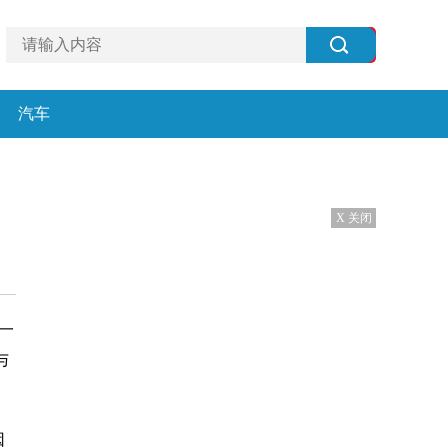
汽车
X 关闭
除一
与
因