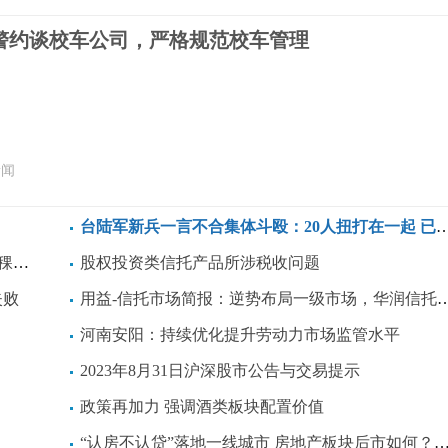
警约谈校车公司，严格规范校车管理
新闻
台陆军新兵一言不合集体斗殴：20人扭打在一起 已被惩处
程”
股权投资类信托产品所涉税收问题
失败
用益-信托市场简报：逆势布局一级市场，华润信托年内已出资超百亿
河南安阳：持续优化提升劳动力市场监管水平
2023年8月31日沪深股市公告与交易提示
政策再加力 强调酒类板块配置价值
“认房不认贷”落地一线城市 房地产板块后市如何？机构这样说