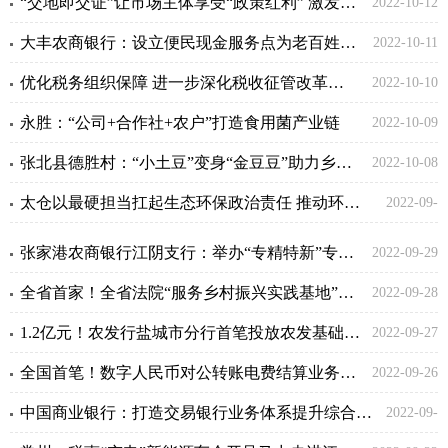
“交地即交证”让市场主体享受“政策红利” 激发市场主体活力
2022-10-12
大丰农商银行：设立便民现金服务点为老百姓办了一件好事
2022-10-11
优化税务组织保障 进一步深化税收征管改革研究
2022-10-10
永胜：“公司+合作社+农户”打造食用菌产业链
2022-10-09
张北县德胜村：“小土豆”变身“金豆豆”助力乡村发展
2022-10-08
太仓以最硬担当扛起生态环保政治责任 推动环境质量“提质增优”
2022-09-
30
张家港农商银行江阴支行：举办“专精特新”专场座谈会
2022-09-29
全省首家！全省法院“服务乡村振兴实践基地”研讨交流会举行
2022-09-28
1.2亿元！农发行盐城市分行首笔投放农发基础设施基金
2022-09-27
全国首笔！数字人民币对公转账电费结算业务顺利完成
2022-09-26
中国商业银行：打造交易银行业务体系提升综合金融服务竞争力
2022-09-