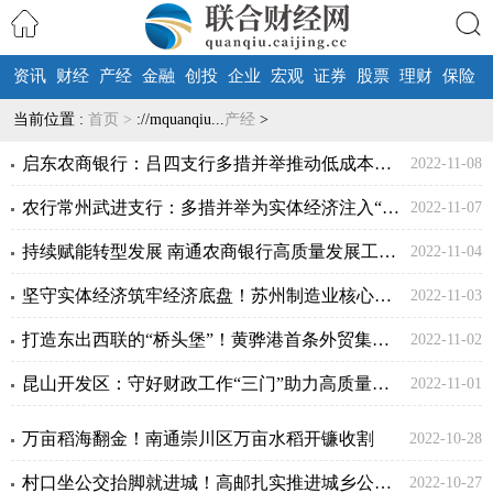
资讯
财经
产经
金融
创投
企业
宏观
证券
股票
理财
保险
搜索
当前位置 :
首页 >
://mquanqiu...
产经
>
启东农商银行：吕四支行多措并举推动低成本存款稳步增长
2022-11-08
农行常州武进支行：多措并举为实体经济注入“金融活水”
2022-11-07
持续赋能转型发展 南通农商银行高质量发展工作综述
2022-11-04
坚守实体经济筑牢经济底盘！苏州制造业核心竞争力再跃升
2022-11-03
打造东出西联的“桥头堡”！黄骅港首条外贸集装箱航线启动
2022-11-02
昆山开发区：守好财政工作“三门”助力高质量发展
2022-11-01
万亩稻海翻金！南通崇川区万亩水稻开镰收割
2022-10-28
村口坐公交抬脚就进城！高邮扎实推进城乡公交一体化建设
2022-10-27