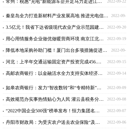
常州：税惠“充电”新能源车企开足马力走进江苏牛
2022-09-22
23
秦皇岛全力打造新材料产业发展高地 推进光电信息功能材料研发制备
2022-09-
3.5亿元！我省下达省级现代农业产业示范园建设补助资金
2022-09-20
21
用心用情服务企业做优做暖营商环境 南京江北新区智能制造园
2022-09-19
降低本地采购补助门槛！厦门出台多项措施促进工业经济稳定运行
2022-09-
河北：上半年交通运输固定资产投资完成456.9亿元
2022-09-15
16
高邮农商银行：以金融活水全力支持实体经济高质量发展
2022-09-14
如皋农商银行：发力“智改数转”和“专精特新”金融产品
2022-09-09
高效规范办实事热情贴心为人民 灌云县税务分局获赠锦旗
2022-09-08
“2022中国企业500强”榜单发布！恒力集团名列第24位
2022-09-07
丹阳市财政局：为受灾农户送去农业保险“及时雨”
2022-09-06