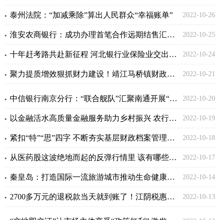
泰州法院：“加减乘除”算出人民群众“幸福账单”
2022-10-26
淮安农商银行：成功办理首笔合作远期结售汇业务
2022-10-25
十年赶考路共赴新征程 河北银行业保险业交出靓丽成绩单
2022-10-24
聚力提质增效狠抓财力建设！靖江马桥镇财政局这样做
2022-10-21
中信银行南京分行：“联合舰队”汇聚南通开展“百园万企”活动
2022-10-20
以金融活水高质量金融服务助力乡村振兴 农行高邮支行在行动
2022-10-19
紧扣“特”“思”四字 不断夯实基层财政档案管理水平
2022-10-18
从医药股这波绝地而起的反弹行情里 该有哪些收获和启示？
2022-10-17
秦皇岛：打造国际一流旅游城市推动生命健康产业加速发展
2022-10-14
2700多万元的退税款当天就到账了！江阴税惠服务始终相伴
2022-10-13