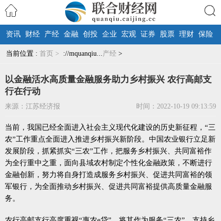
资讯
财经
产经
金融
创投
企业
宏观
证券
股票
理财
保险
搜索
当前位置 :
首页 >
://mquanqiu...
产经
>
以金融活水高质量金融服务助力乡村振兴 农行高邮支
行在行动
来源：江苏经济报
时间：2022-10-19 09:13:59
当前，我国已经全面进入社会主义现代化建设的历史新征程，“三
农”工作重点全面进入推进乡村振兴新阶段。中国农业银行立足新
发展阶段，抓紧抓实“三农”工作，把服务乡村振兴、共同富裕作
为全行重中之重，面向县域农村制定个性化金融政策，不断进行
金融创新，努力将自身打造成服务乡村振兴、促进共同富裕的领
军银行，为全面推动乡村振兴、促进共同富裕提供高质量金融服
务。
农行高邮支行高度重视“惠农e贷”，将其作为服务“三农”、支持乡