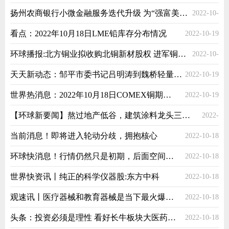
扬州农商银行小微金融服务迭代升级 为“强富美高”新扬州建设做出更大贡献
2022-10-
19
看点：2022年10月18日LME铅库存分布情况
2022-10-19
19
环球播报:北方铜业拟收购北铜新材股权 进军铜基新材料新兴产业
2022-10-
天天新动态：邹平市委书记吕明涛到魏桥轻量化基地调研
2022-10-19
19
世界热消息：2022年10月18日COMEX铜期货综述
2022-10-19
【环球新要闻】熬过地产低谷，建筑涂料龙头三棵树三季报净利预增300%，负债是隐忧
2022-
当前消息！即将进入轮动分歧，拥抱核心
2022-10-18
10-18
环球快消息！行情仍然只是初期，后面空间还很大
2022-10-18
世界快资讯丨纯正的科学仪器股:东方中科
2022-10-18
观速讯丨医疗器械和教育器械是当下最火爆的板块！
2022-10-18
头条：投资必须是理性 看好长牛板块大医药同仁堂
2022-10-18