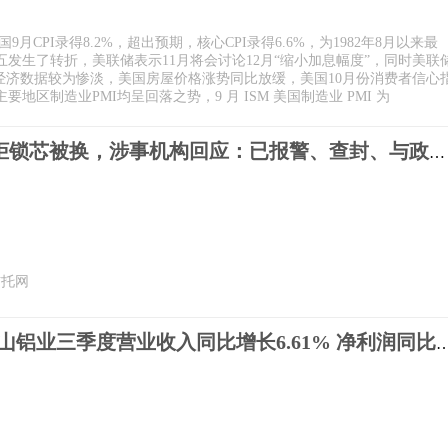
PI录得8.2%，超出预期，核心CPI录得6.6%，为1982年8月以来最
发生了转折，美联储表示11月将会讨论12月“缩小加息幅度”，同时美联
经济数据较为惨淡，美国房屋价格涨势同比放缓，美国10月份消费者信心
区制造业PMI均呈回落之势，9 月 ISM 美国制造业 PMI 为
头条：保险柜锁芯被换，涉事机构回应：已报警、查封、与政府协商……
信托网
每日播报!天山铝业三季度营业收入同比增长6.61% 净利润