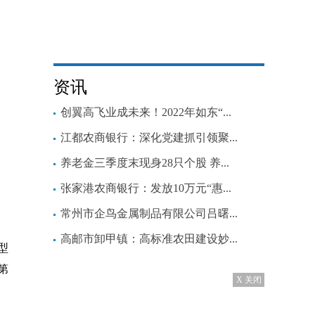
资讯
创翼高飞业成未来！2022年如东“...
江都农商银行：深化党建抓引领聚...
养老金三季度末现身28只个股 养...
张家港农商银行：发放10万元“惠...
常州市企鸟金属制品有限公司吕曙...
高邮市卸甲镇：高标准农田建设妙...
型
第
X 关闭