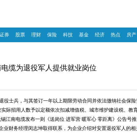
证券
股票
理财
保险
科技
基金
经济
热点
房产
南电缆为退役军人提供就业岗位
主就业退役士兵，与其签订一年以上期限劳动合同并依法缴纳社会保险
按实际招用人数予以定额依次扣减增值税、城市维护建设税、教
锡江南电缆发布一则《送岗位 进军营 暖军心 零距离》公告号推
企业财务经理闵志坤取得联系，为企业介绍对安置退役军人的相