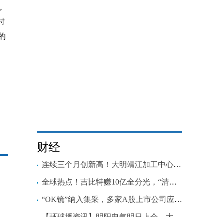
，
时
的
财经
连续三个月创新高！大明靖江加工中心碳钢销量创历史新高
全球热点！吉比特赚10亿全分光，“清仓式分红”究竟是不是一件好事？
“OK镜”纳入集采，多家A股上市公司应收大跌，眼科赛道还OK吗？
【环球播资讯】明阳电气明日上会，大客户身份、信用存疑，董事长曾行贿厅级干部