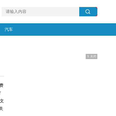
汽车
X 关闭
费
育
文
关