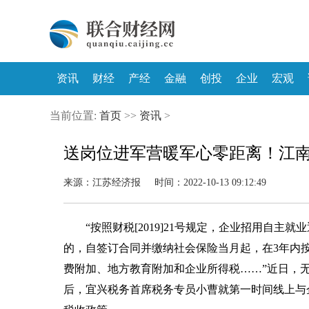
资讯
财经
产经
金融
创投
企业
宏观
当前位置:
首页
>>
资讯
>
送岗位进军营暖军心零距离！江
来源：江苏经济报 时间：2022-10-13 09:12:49
“按照财税[2019]21号规定，企业招用自
的，自签订合同并缴纳社会保险当月起，在3年内
费附加、地方教育附加和企业所得税……”近日，无
后，宜兴税务首席税务专员小曹就第一时间线上与