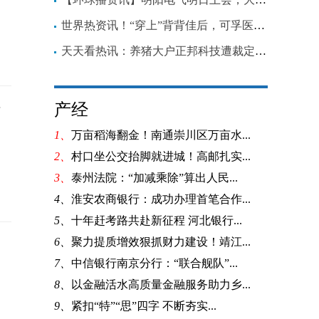
世界热资讯！“穿上”背背佳后，可孚医疗前三季度净利润仍近腰斩，新增长点在哪？
天天看热讯：养猪大户正邦科技遭裁定启动预重整，起因是因拒付928万商票？
价格同比上升
产经
1、
万亩稻海翻金！南通崇川区万亩水...
2、
村口坐公交抬脚就进城！高邮扎实...
3、
泰州法院：“加减乘除”算出人民...
4、
淮安农商银行：成功办理首笔合作...
5、
十年赶考路共赴新征程 河北银行...
6、
聚力提质增效狠抓财力建设！靖江...
7、
中信银行南京分行：“联合舰队”...
8、
以金融活水高质量金融服务助力乡...
9、
紧扣“特”“思”四字 不断夯实...