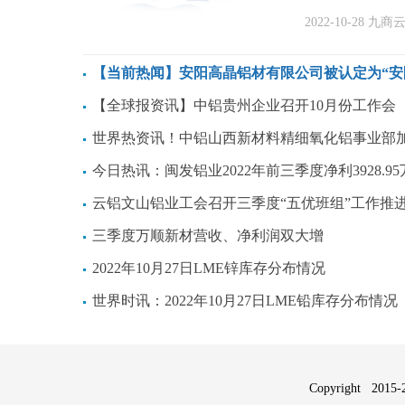
2022-10-28
九商
【当前热闻】安阳高晶铝材有限公司被认定为“安阳市液态模锻铝轮毂工程技术研究中
【全球报资讯】中铝贵州企业召开10月份工作会
世界热资讯！中铝山西新材料精细氧化铝事业部加强质量管控稳定市场份
今日热讯：闽发铝业2022年前三季度净利3928.95万同比下滑19.67% 银行理财产品投资收益
云铝文山铝业工会召开三季度“五优班组”工作推
三季度万顺新材营收、净利润双大增
2022年10月27日LME锌库存分布情况
世界时讯：2022年10月27日LME铅库存分布情况
Copyright 2