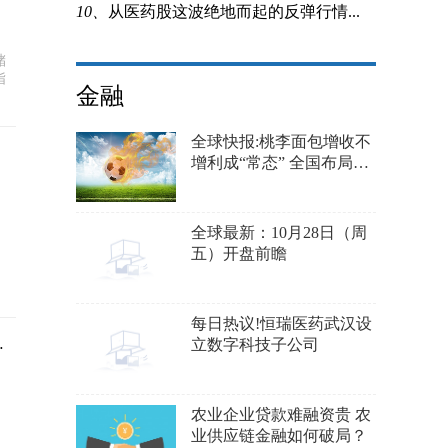
10、
从医药股这波绝地而起的反弹行情...
储
指
金融
全球快报:桃李面包增收不
增利成“常态” 全国布局不
理想“如何破局”
全球最新：10月28日（周
五）开盘前瞻
每日热议!恒瑞医药武汉设
同比下滑67.82%
立数字科技子公司
农业企业贷款难融资贵 农
业供应链金融如何破局？