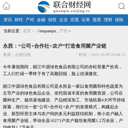
资讯
财经
产经
金融
创投
企业
宏观
证券
股票
理财
保险
搜索
当前位置 :
首页 >
://mquanqiu...
产经
>
永胜：“公司+合作社+农户”打造食用菌产业链
来源：云南日报
时间：2022-10-09 10:04:23
今年暑假期间，丽江中源绿色食品有限公司的赤松茸量产价高，
工人们忙碌一季终于有了高额回报，脸上挂满微笑。
丽江中源绿色食品有限公司是永胜县一家以食用菌和特色蔬菜为
主导产业的绿色食品企业。依托我省丰富的食用菌资源，公司在
菌种生产、栽培基地建设、产品精深加工、市场拓展4大环节持续
探索，推行出一套“公司+合作社+农户”的发展模式，构建起企
业、新型经营主体与农户间的多元利益联结机制，将小农户融入
食用菌产业链，带动全县10273户农户栽培食用菌1.2万余亩，户
均收益1.7万余元。