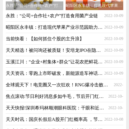
永胜：“公司+合作社+农户”打造食用菌产业链
昭阳区永丰镇：打造现代苹果产业示范园助力乡村振兴
永胜：“公司+合作社+农户”打造食用菌产业链
2022-10-09
昭阳区永丰镇：打造现代苹果产业示范园助力乡村振兴
2022-10-09
当前快看：【如何抓住个股的主升浪】
2022-10-09
天天精选！被问询还被质疑！安培龙IPO在隐藏什么？
2022-10-09
玉溪江川：“企业+村集体+群众”让花农把鲜花卖到世界各地
2022-10-09
天天资讯：零跑上市即破发，新能源造车神话破灭了？
2022-10-09
全球观天下！电竞圈又一次狂欢！RNG爆冷击败韩国GEN，富二代们的生意很吸金
2022-
焦点滚动:节日利好消息多如牛毛，节后开门红来了？一招理清A股怎样走！
2022-10-
10-08
天天快报!深圳希玛林顺潮眼科医院：干眼和近视手术有冲突吗？
2022-10-
08
天天时讯：国庆长假后A股开门红概率高 ，节后A股稳了？
2022-10-08
08