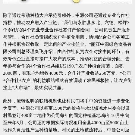
除了通过带动种植大户示范引领外，中源公司还通过专业合作社
搭桥，推动农户融入产业链。“我们与永胜县永北、六德、松坪3
个乡(镇)的4个农业专业合作社签订产销合同，公司负责生产服务
与管理，合作社负责组织农户种植食用菌，协调配合公司各项工
作并根据协议收取一定比例的产业收益金。”丽江中源绿色食品有
限公司副总经理秦飞介绍，由合作社负责农企对接中间环节，有
效降低企业直接对接广大农户的成本，推动利益的合理分配。去
年参与合作的4个合作社共组织2190户农户种植食用菌，面积
2000亩，实现户均增收4000元，合作社产业收益250万元。“公司
+合作社+农户”的利益联结模式有效调动了农民积极性，让农户衔
接上“大市场”，最终实现共赢。
此外，流转返聘的联结机制也让村民们将手中的资源进一步变化
为资产。中源公司以每亩1500元的价格与永北镇凉水村委会以及
村民签订400亩土地作为公司每年的固定种植基地;每年10月中旬
至来年5月，公司还将根据实际情况租用全县4000亩至5000亩土
地作为灵活性产品种植基地。村民的土地被流转后，中源公司返