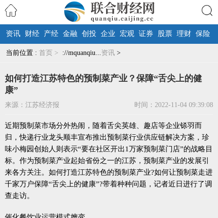
资讯
财经
产经
金融
创投
企业
宏观
证券
股票
理财
保险
搜索
当前位置 :
首页 >
://mquanqiu...
资讯
>
如何打造江苏特色的预制菜产业？保障“舌尖上的健
康”
来源：江苏经济报
时间：2022-11-04 09:39:08
近期预制菜市场分外热闹，随着舌尖英雄、趣店等企业铩羽而
归，快递行业龙头顺丰宣布推出预制菜行业供应链解决方案，珍
味小梅园创始人则表示“要在社区开出1万家预制菜门店”的战略目
标。作为预制菜产业起始省份之一的江苏，预制菜产业的发展引
来各方关注。如何打造江苏特色的预制菜产业?如何让预制菜走进
千家万户保障“舌尖上的健康”?带着种种问题，记者近日进行了调
查走访。
催化餐饮业运营模式嬗变