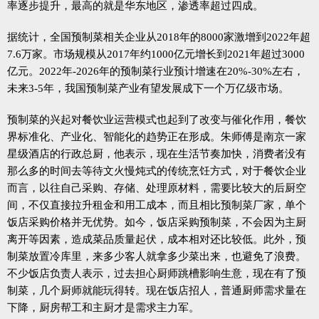
率逐步提升，最高的就是华东地区，渗透率超过四成。
据统计，全国预制菜相关企业从2018年的8000家激增到2022年超
7.6万家。市场规模从2017年约1000亿元增长到2021年超过3000
亿元。2022年-2026年的预制菜行业预计增速在20%-30%左右，
未来3-5年，我国预制菜产业有望发展成下一个万亿级市场。
预制菜的兴起对餐饮业运营模式也起到了改变与催化作用，餐饮
界标准化、产业化、智能化的趋势正在形成。朱师傅是南京一家
星级酒店的行政总厨，他表示，现在生活节奏加快，消费者没有
那么多的时间去等待文火慢炖式的传统烹饪方式，对于餐饮企业
而言，以往自己采购、存储、处理原材料，需要比较大的后厨空
间，不仅直接拉升租金和用工成本，而且相比预制菜厂家，单个
饭店采购价格并无优势。如今，饭店采购预制菜，不会因为主厨
离开等因素，造成菜品质量起伏，成本相对还比较低。此外，预
制菜放置冷库里，来多少客人就拿多少菜出来，也避免了浪费。
不少饭店负责人表示，过去担心厨师跳槽影响生意，现在有了预
制菜，几个厨师就能玩得转。现在饭店招人，普通厨师需求量在
下降，厨房帮工和主厨才是需求主力军。