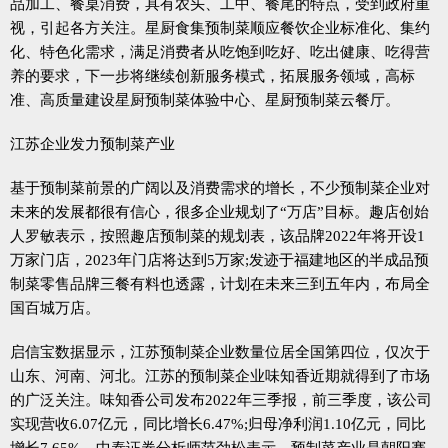
品加工、餐桌消费，具有农头、工中、餐尾的特点，受到政府重
视，引起各方关注。星厨食集预制菜顺应餐饮企业标准化、集约
化、特色化需求，满足消费者从吃饱到吃好、吃出健康、吃得营
养的要求，下一步将继续创新服务模式，拓展服务领域，高标
准、高质量建设星厨预制菜体验中心、星厨预制菜云餐厅。
江苏企业发力预制菜产业
基于预制菜前景的广阔以及消费需求的增长，不少预制菜企业对
未来的发展都很有信心，很多企业规划了“万店”目标。趣店创始
人罗敏表示，按照趣店预制菜的规划表，该品牌2022年将开设1
万家门店，2023年门店将达到5万家;发迹于福建地区的半成品预
制菜零售品牌三餐有料也透露，计划在未来三到五年内，布局全
国百城万店。
启信宝数据显示，江苏预制菜企业数量位居全国第四位，仅次于
山东、河南、河北。江苏的预制菜企业味知香近期就得到了市场
的广泛关注。味知香公司发布2022年三季报，前三季度，该公司
实现营收6.07亿元，同比增长6.47%;归母净利润1.10亿元，同比
增长7.65%。中泰证券分析师范劲松表示，预制菜产业是朝阳赛