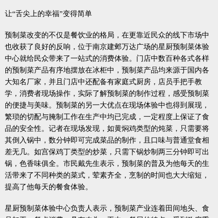
让“舌尖上的幸福”变得简单
预制菜改变的不仅是餐饮业的格局，在更靠近民众的线下市场中
也收获了良好的反响，位于南京建邺万达广场的星厨预制菜体验
中心就给民众带来了一站式的消费体验。门店中数百种各式各样
的预制菜产品有序地摆放在冰柜中，预制菜产品均来源于国内各
大知名厂家，并且门店中还配备有家庭式厨房，店员手把手教
学，消费者现场操作，实际了解预制菜的制作过程，感受预制菜
的便捷与美味。预制菜的另一大优点在现场体验中也得到展现，
繁琐的切配与腌制工作在生产中均已完成，一定程度上保证了食
品的安全性。记者在现场发现，如黄焖鸡类型的炖菜，只需要将
其倒入锅中，数分钟即可完成菜品的制作，且口味与普通堂食相
差无几。如宫保鸡丁类型的炒菜，只需下锅炒制两三分钟即可出
锅，色香味俱全。市民戴先生表示，预制菜的普及为他每天的生
活带来了不同种类的菜式，荤素齐全，烹制的时间也大大缩短，
提高了他每天的餐食体验。
星厨预制菜体验中心负责人表示，预制菜产业连着田间地头、食