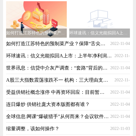
如何打造江苏特色的预制菜产业？保障“舌尖上的健康”
环球速讯：信义光能拟回A上市：上半年净利润下滑38% 近五个月市值蒸发584亿
如何打造江苏特色的预制菜产业？保障“舌尖上的健康”
2022-11-04
环球速讯：信义光能拟回A上市：上半年净利润下滑38% 近五个月市值蒸发584亿
2022-11-
世界讯息：信贷中介灰产调查：“套路”背后的利益与共谋
2022-11-04
04
A股三大指数震荡涨跌不一 机构：三大理由支持当前是布局好时点
2022-11-
受益供销社概念涨停 中再资环回应：目前暂无供销社业务
2022-11-04
04
连日爆炒 供销社庞大资本版图都有谁？
2022-11-04
全球信息:网课“爆破猎手”从何而来？会议软件该如何应对？
2022-11-04
缩量调整，该如何操作？
2022-11-03