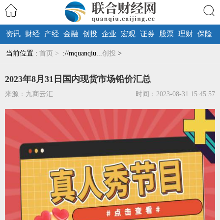
资讯
财经
产经
金融
创投
企业
宏观
证券
股票
理财
保险
搜索
当前位置 :
首页 >
://mquanqiu...
创投
>
2023年8月31日国内现货市场铅价汇总
来源：九商云汇
时间：2023-08-31 15:45:57