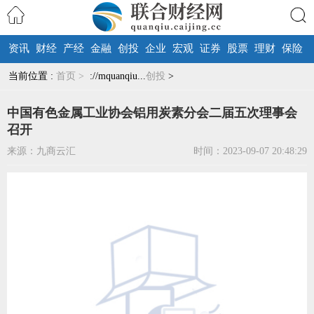
资讯
财经
产经
金融
创投
企业
宏观
证券
股票
理财
保险
搜索
当前位置 :
首页 >
://mquanqiu...
创投
>
中国有色金属工业协会铝用炭素分会二届五次理事会
召开
来源：九商云汇
时间：2023-09-07 20:48:29