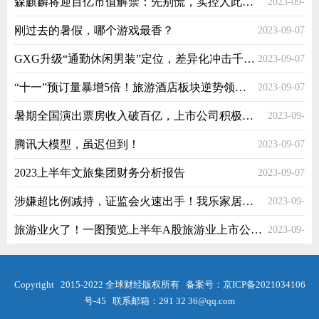
森麒麟将迎百亿市值解禁：先别慌，实控人此前承诺3个月不减持
2023-09-
07
刚过去的暑假，哪个游戏最香？
2023-09-07
07
GXG升级“通勤休闲男装”定位，差异化冲击千亿男装市场
2023-09-07
“十一”预订量暴增5倍！旅游酒店板块逆势领涨A股市场
2023-09-07
暑期全国演出票房收入破百亿，上市公司积极“拥抱”演出业务
2023-09-
腾讯大模型，虽迟但到！
2023-09-07
07
2023上半年文旅集团财务分析报告
2023-09-07
涉嫌超比例减持，证监会火速出手！我乐家居相关股东被立案调查
2023-09-
旅游业火了！一图预览上半年A股旅游业上市公司运营景点接待情况
2023-09-
07
07
Copyright 2015-2022 全球财经版权所有 备案号：
京ICP备2021034106
号-45
联系邮箱：291 32 36@qq.com