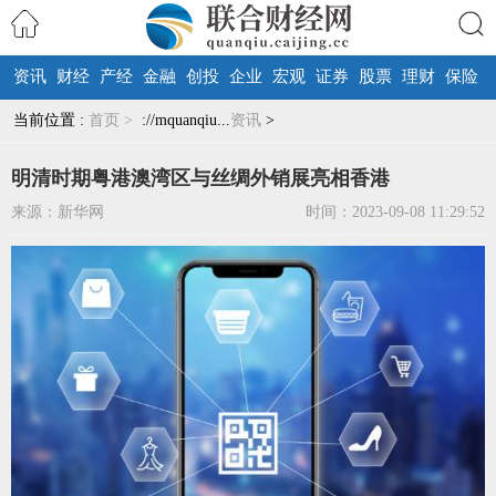
资讯
财经
产经
金融
创投
企业
宏观
证券
股票
理财
保险
搜索
当前位置 :
首页 >
://mquanqiu...
资讯
>
明清时期粤港澳湾区与丝绸外销展亮相香港
来源：新华网
时间：2023-09-08 11:29:52