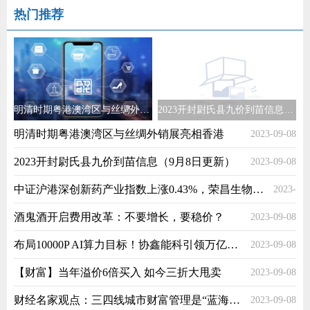
热门推荐
明清时期粤港澳湾区与丝绸外销展亮相香港
2023开封尉氏县九价到苗信息（9月8日更新）
明清时期粤港澳湾区与丝绸外销展亮相香港
2023-09-08
2023开封尉氏县九价到苗信息（9月8日更新）
2023-09-08
中证沪港深创新药产业指数上涨0.43%，荣昌生物领涨，沪港深创新药ETF(517120)上涨0.37%
2023-
酒鬼酒开启费用改革：不要增长，要稳价？
2023-09-08
09-08
布局10000P AI算力目标！协鑫能科引领万亿双碳新赛道
2023-09-08
【财富】当年溢价6倍买入 如今三折大甩卖
2023-09-08
财经名家观点：三四线城市财富管理是“蓝海市场”
2023-09-08