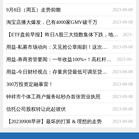
9月8日（周五）走势前瞻
2023-09-08
08
淘宝店播大爆发，已有4000家GMV破千万
2023-09-08
【ETF盘前早报】昨日A股三大指数集体下跌，地产ETF(159707)成交额大幅放量超6559万元，换手率达13.71%
2023-
用益-私募市场动向：又见抢公章闹剧！这次是私募
2023-09-08
09-08
用益-券商资管要闻：一年收益100%+！高杠杆DMA资管产品曝光！
2023-09-
用益-今日财经视点：存量房贷最低可调至贷款时全国下限
2023-09-08
08
300万投资定融暴雷！
2023-09-08
钟祥市个体工商户服务站秒办首张营业执照
2023-09-08
信托公司股权转让此起彼伏
2023-09-08
【20230908早评】最坏的打算 & 理想的走势
2023-09-08