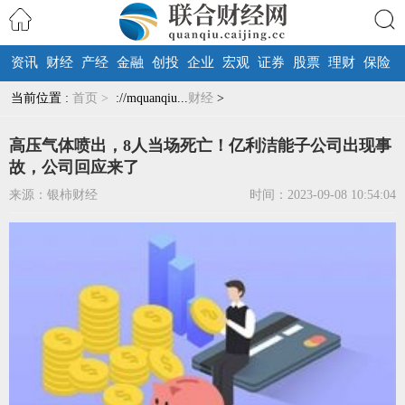
资讯
财经
产经
金融
创投
企业
宏观
证券
股票
理财
保险
搜索
当前位置 :
首页 >
://mquanqiu...
财经
>
高压气体喷出，8人当场死亡！亿利洁能子公司出现事
故，公司回应来了
来源：银柿财经
时间：2023-09-08 10:54:04