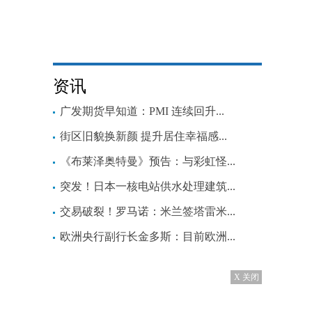
资讯
广发期货早知道：PMI 连续回升...
街区旧貌换新颜 提升居住幸福感...
《布莱泽奥特曼》预告：与彩虹怪...
突发！日本一核电站供水处理建筑...
交易破裂！罗马诺：米兰签塔雷米...
欧洲央行副行长金多斯：目前欧洲...
X 关闭