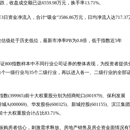
微跌，收盘成交额已达6559.98万元，换手率13.71%。
金净流入，合计“吸金”3586.86万元，日均净流入达717.37
估值处于历史低位，最新市净率PB为0.8倍，低于指数近5年
映中证800指数样本中不同行业公司证券的整体表现，为投资者提供
11个一级行业与35个二级行业，再以进入各一、二级行业的全部
数(399965)前十大权重股分别为招商蛇口(001979)、保利发展
华侨城A(000069)、华发股份(600325)、新城控股(601155)、滨江集团
6)，前十大权重股合计占比83.71%。
振购房者信心，刺激需求释放。房地产销售及房企资金面情况有