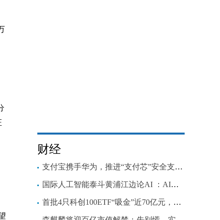
万
分
证
财经
支付宝携手华为，推进“支付芯”安全支付方案
国际人工智能泰斗黄浦江边论AI ：AI是一项新的工程系统
首批4只科创100ETF“吸金”近70亿元，从指数发布到官宣成立仅1个月
望
森麒麟将迎百亿市值解禁：先别慌，实控人此前承诺3个月不减持