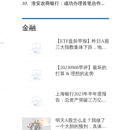
10、
淮安农商银行：成功办理首笔合作...
金融
【ETF盘前早报】昨日A股
闻：一年收益100%+！高杠杆DMA资管产品曝光！
三大指数集体下跌，地产
ETF(159707)成交额大幅放
量超6559万元，换手率达
13.71%
【20230908早评】最坏的
打算 & 理想的走势
上海银行2023年半年度报
告：总资产突破三万亿，
净利润同比增长1.27%
明天A股怎么走？我做了
一个大胆的预判，具体请