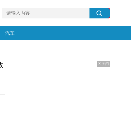
汽车
放
X 关闭