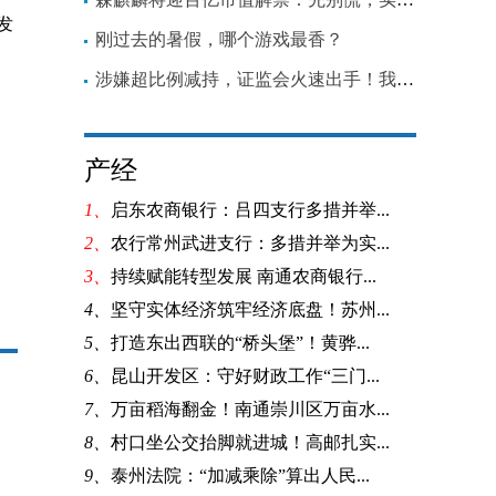
发
刚过去的暑假，哪个游戏最香？
涉嫌超比例减持，证监会火速出手！我乐家居相关股东被立案调查
产经
1、
启东农商银行：吕四支行多措并举...
2、
农行常州武进支行：多措并举为实...
3、
持续赋能转型发展 南通农商银行...
4、
坚守实体经济筑牢经济底盘！苏州...
5、
打造东出西联的“桥头堡”！黄骅...
6、
昆山开发区：守好财政工作“三门...
7、
万亩稻海翻金！南通崇川区万亩水...
8、
村口坐公交抬脚就进城！高邮扎实...
9、
泰州法院：“加减乘除”算出人民...