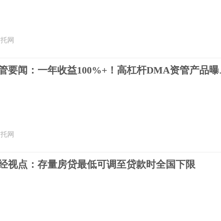
信托网
用益-券商资管要
信托网
财经视点：存量房贷最低可调至贷款时全国下限