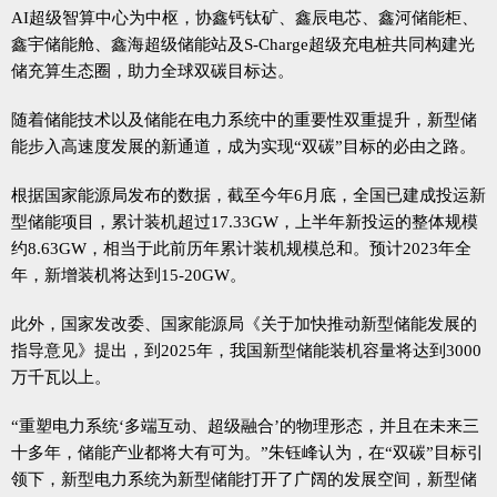
AI超级智算中心为中枢，协鑫钙钛矿、鑫辰电芯、鑫河储能柜、
鑫宇储能舱、鑫海超级储能站及S-Charge超级充电桩共同构建光
储充算生态圈，助力全球双碳目标达。
随着储能技术以及储能在电力系统中的重要性双重提升，新型储
能步入高速度发展的新通道，成为实现“双碳”目标的必由之路。
根据国家能源局发布的数据，截至今年6月底，全国已建成投运新
型储能项目，累计装机超过17.33GW，上半年新投运的整体规模
约8.63GW，相当于此前历年累计装机规模总和。预计2023年全
年，新增装机将达到15-20GW。
此外，国家发改委、国家能源局《关于加快推动新型储能发展的
指导意见》提出，到2025年，我国新型储能装机容量将达到3000
万千瓦以上。
“重塑电力系统‘多端互动、超级融合’的物理形态，并且在未来三
十多年，储能产业都将大有可为。”朱钰峰认为，在“双碳”目标引
领下，新型电力系统为新型储能打开了广阔的发展空间，新型储