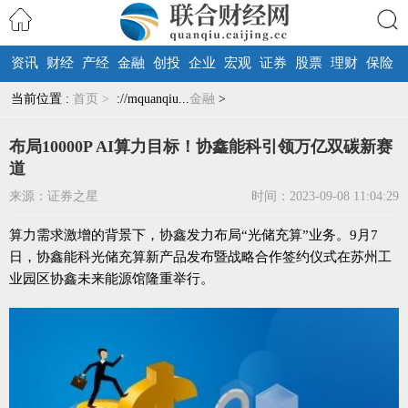
资讯
财经
产经
金融
创投
企业
宏观
证券
股票
理财
保险
搜索
当前位置 :
首页 >
://mquanqiu...
金融
>
布局10000P AI算力目标！协鑫能科引领万亿双碳新赛
道
来源：证券之星
时间：2023-09-08 11:04:29
算力需求激增的背景下，协鑫发力布局“光储充算”业务。9月7
日，协鑫能科光储充算新产品发布暨战略合作签约仪式在苏州工
业园区协鑫未来能源馆隆重举行。