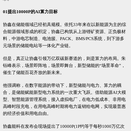
01提出10000P的AI算力目标
协鑫在储能领域已经初具规模。依托33年来在以新能源为主的综
合能源领域形成的积淀，协鑫已构筑从上游锂矿资源、正负极材
料，中游电芯制造、电池簇、PACK、BMS/PCS系统，到下游多
元场景的储能电站等一体化产业链。
但是，真正让协鑫引领万亿双碳新赛道的，则是算力的布局。朱
钰峰表示，场景即阵地，场景即舞台，新型储能的“场景革命”，
催生了储能百花齐放的新未来。
他强调称，在数字能源的带动下，新型储能与电力、算力的耦
合，是储能赋能新型电力系统的一次重大飞跃。借助能源AI大模
型、智慧能源管理系统，接入虚拟电厂，在电力低成本、非用电
高峰时段充电，在用电高峰时期将电力返销给电网，实现最普惠
的经济价值和用电自由。
协鑫能科在发布会现场提出了10000P(1P约等于每秒1000万亿次