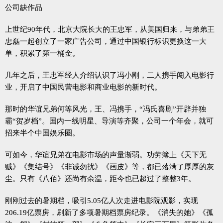
公司缺作品
上世纪90年代，北京大院长大的王忠军，从美国归来，与弟弟王
忠磊一起创立了一家广告公司，通过中国银行标识更换这一大
单，积累了第一桶金。
几年之后，王忠军经人介绍认识了冯小刚，二人携手闯入电影行
业，开启了中国民营电影和商业电影的新时代。
那时的华谊兄弟何等风光，王、冯携手，“冯氏喜剧”开辟并独
霸“贺岁档”。国内一线明星、导演等齐聚，公司一个年会，就可
招来半个中国娱乐圈。
可如今，华谊兄弟在电影市场的声量渐弱。功劳簿上《天下无
贼》《集结号》《非诚勿扰》《画皮》等，都已落满了厚厚的灰
尘。只有《八佰》还尚有余温，距今也已超过了整整3年。
刚刚过去的暑期档，吸引5.05亿人次走进电影院观影，实现
206.19亿票房，刷新了多项暑期档票房纪录。《消失的她》《孤