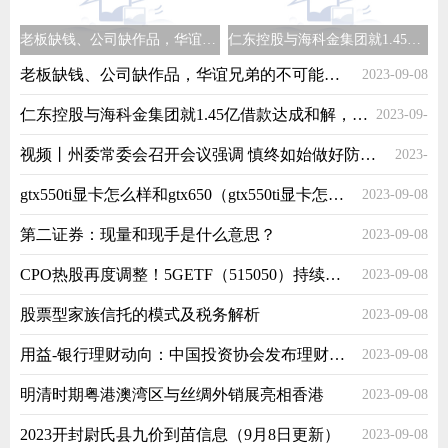
老板缺钱、公司缺作品，华谊兄弟的不可能循环
仁东控股与海科金集团就1.45亿借款达成和解，罚息利率由24%降至16.6%
老板缺钱、公司缺作品，华谊兄弟的不可能循环
2023-09-08
仁东控股与海科金集团就1.45亿借款达成和解，罚息利率由24%降至16.6%
2023-09-
视频丨州委常委会召开会议强调 慎终如始做好防汛抗洪救灾各项工作 高质量推进民族团结进步示范区建设
2023-
08
gtx550ti显卡怎么样和gtx650（gtx550ti显卡怎么样）
2023-09-08
09-08
第二证券：现量和现手是什么意思？
2023-09-08
CPO热股再度调整！5GETF（515050）持续溢价
2023-09-08
股票型家族信托的模式及税务解析
2023-09-08
用益-银行理财动向：中国投资协会发布理财评价报告
2023-09-08
明清时期粤港澳湾区与丝绸外销展亮相香港
2023-09-08
2023开封尉氏县九价到苗信息（9月8日更新）
2023-09-08