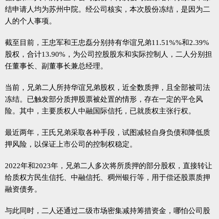
结申请人均为苏州中院。经公司核实，本次股份冻结，是因为二
人的个人事项。
截至目前，王忠军和王忠磊分别持有华谊兄弟11.51%%和2.39%
股权，合计13.90%，为公司控股股东和实际控制人，二人分别担
任董事长、副董事长兼总经理。
当前，兄弟二人所持华谊兄弟股权，近全数质押，且全部被司法
冻结。已触发部分质押股票被处置的情形，存在一定的平仓风
险。其中，主要质权人中融国际信托，已就质权主张行权。
最近两年，王氏兄弟采取各种手段，试图减轻自身负债和降低质
押风险，以保证上市公司的控制权稳定。
2022年和2023年，兄弟二人多次将所质押的部分股权，直接转让
给质权方民生信托、中融信托、稠州银行等，用于偿还股票质押
融资债务。
与此同时，二人还通过二级市场密集减持筹措资金，哪怕公司股