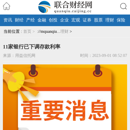
资讯
财经
产经
金融
创投
企业
宏观
证券
股票
理财
保险
搜索
当前位置 :
首页 >
://mquanqiu...
理财
>
11家银行已下调存款利率
来源：用益信托网
时间：2023-09-01 08:52:07