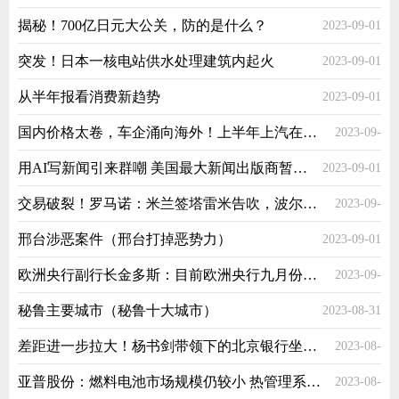
揭秘！700亿日元大公关，防的是什么？
2023-09-01
突发！日本一核电站供水处理建筑内起火
2023-09-01
从半年报看消费新趋势
2023-09-01
国内价格太卷，车企涌向海外！上半年上汽在海外卖了53万辆
2023-09-
用AI写新闻引来群嘲 美国最大新闻出版商暂停相关服务
2023-09-01
01
交易破裂！罗马诺：米兰签塔雷米告吹，波尔图确认塔雷米留队
2023-09-
邢台涉恶案件（邢台打掉恶势力）
2023-09-01
01
欧洲央行副行长金多斯：目前欧洲央行九月份的决策仍然未确定
2023-09-
秘鲁主要城市（秘鲁十大城市）
2023-08-31
01
差距进一步拉大！杨书剑带领下的北京银行坐稳了第二把交椅？
2023-08-
亚普股份：燃料电池市场规模仍较小 热管理系统已获初步意向订单|直击业绩会
2023-08-
31