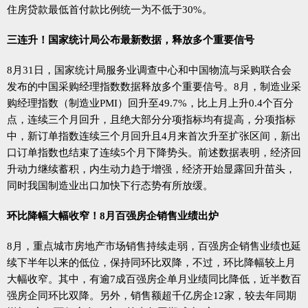
住房贷款最低首付款比例统一为不低于30%。
三连升！国家统计局公布最新数据，释放多个重要信号
8月31日，国家统计局服务业调查中心和中国物流与采购联合会
发布的中国采购经理指数数据释放多个重要信号。8月，制造业采
购经理指数（制造业PMI）回升至49.7%，比上月上升0.4个百分
点，连续三个月回升，且绝大部分分项指标均有提高，分项指标
中，新订单指数连续三个月回升且4月来首次升至扩张区间，新出
口订单指数也结束了连续5个月下降势头。前述数据表明，经济回
升动力继续蓄积，内生动力趋于增强，经济开始显露回升苗头，
同时我国制造业出口加快下行态势有所放缓。
环比降幅大幅收窄！8月百强房企销售业绩出炉
8月，重点城市房地产市场销售持续走弱，百强房企销售业绩也延
续下半年以来的低位，保持同环比双降，不过，环比降幅较上月
大幅收窄。其中，有逾7成百强房企单月业绩同比降低，近半数百
强房企同环比双降。另外，销售额超千亿房企12家，较去年同期