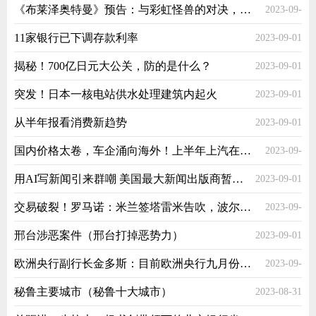
《布莱泽奥特曼》预告：与彩虹怪兽的对决，阿斯加隆出动新装备
2023-09-
11家银行已下调存款利率
2023-09-01
01
揭秘！700亿日元大公关，防的是什么？
2023-09-01
突发！日本一核电站供水处理建筑内起火
2023-09-01
从半年报看消费新趋势
2023-09-01
国内价格太卷，车企涌向海外！上半年上汽在海外卖了53万辆
2023-09-
用AI写新闻引来群嘲 美国最大新闻出版商暂停相关服务
2023-09-01
01
交易破裂！罗马诺：米兰签塔雷米告吹，波尔图确认塔雷米留队
2023-09-
邢台涉恶案件（邢台打掉恶势力）
2023-09-01
01
欧洲央行副行长金多斯：目前欧洲央行九月份的决策仍然未确定
2023-09-
秘鲁主要城市（秘鲁十大城市）
2023-08-31
01