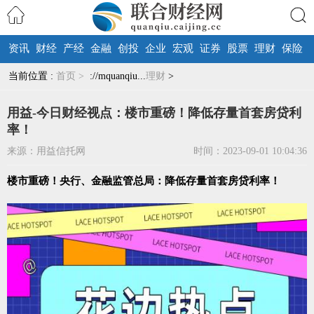
资讯
财经
产经
金融
创投
企业
宏观
证券
股票
理财
保险
搜索
当前位置 :
首页 >
://mquanqiu...
理财
>
用益-今日财经视点：楼市重磅！降低存量首套房贷利
率！
来源：用益信托网
时间：2023-09-01 10:04:36
楼市重磅！央行、金融监管总局：降低存量首套房贷利率！