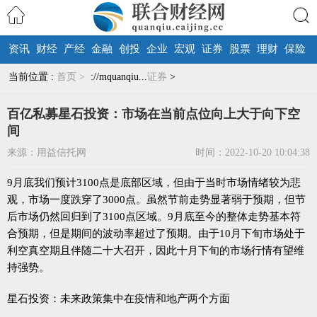
资讯
财经
产经
金融
创投
企业
宏观
证券
股票
理财
保险
搜索
当前位置 :
首页 >
://mquanqiu...
证券
>
百亿私募星石投资：市场在当前点位向上大于向下空
间
来源：用益信托网
时间：2022-10-20 10:04:38
9月底我们预计3100点是底部区域，但由于当时市场情绪较为悲
观，市场一度跌穿了3000点。虽然节前走势显著弱于预期，但节
后市场仍然回归到了3100点区域。9月底至今的整体走势基本符
合预期，但是期间的波动率超过了预期。由于10月下旬市场处于
利空真空期且伴随二十大召开，因此十月下旬的市场行情有望维
持强势。
星石投资：未来政策集中在疫情和地产两个方面