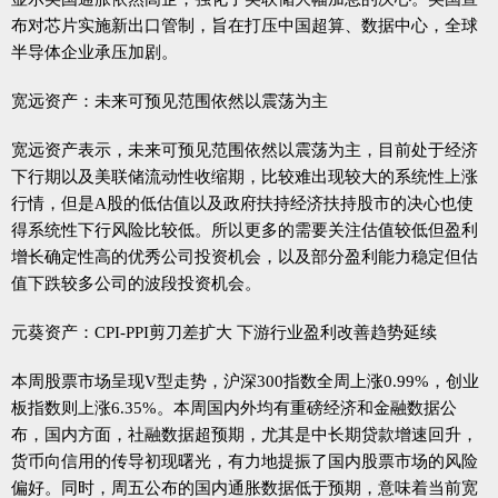
布对芯片实施新出口管制，旨在打压中国超算、数据中心，全球
半导体企业承压加剧。
宽远资产：未来可预见范围依然以震荡为主
宽远资产表示，未来可预见范围依然以震荡为主，目前处于经济
下行期以及美联储流动性收缩期，比较难出现较大的系统性上涨
行情，但是A股的低估值以及政府扶持经济扶持股市的决心也使
得系统性下行风险比较低。所以更多的需要关注估值较低但盈利
增长确定性高的优秀公司投资机会，以及部分盈利能力稳定但估
值下跌较多公司的波段投资机会。
元葵资产：CPI-PPI剪刀差扩大 下游行业盈利改善趋势延续
本周股票市场呈现V型走势，沪深300指数全周上涨0.99%，创业
板指数则上涨6.35%。本周国内外均有重磅经济和金融数据公
布，国内方面，社融数据超预期，尤其是中长期贷款增速回升，
货币向信用的传导初现曙光，有力地提振了国内股票市场的风险
偏好。同时，周五公布的国内通胀数据低于预期，意味着当前宽