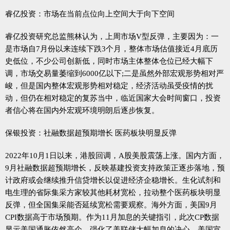
睿亿投资：市场在当前点位向上空间大于向下空间
睿亿投资研究总监熊林认为，上周市场V型反弹，主要因为：一
是市场自7月份以来连续下跌3个月，整体市场估值接近4月底历
史低位，不少公司创新低，同时市场主体整体仓位已经大幅下
调，市场交易量萎缩到6000亿以下;二是虽然外部宏观形势相对严
峻，但是国内整体宏观形势相对稳定，经济活动虽受疫情的扰
动，但仍在相对稳定的复苏当中，临近国家大会时间窗口，投资
者信心将在国内外宏观环境明朗后逐步恢复。
保银投资：社融数据超预期增长 医药板块明显反弹
2022年10月1日以来，港股回调，A股美股震荡上涨。国内方面，
9月社融数据超预期增长，反映基建投资支持政策正逐步落地，预
计政府或会继续推升信贷增长以促进经济企稳增长。生化试剂和
电生理的省际集采方家较其他耗材宽松，拉动整个医药板块明显
反弹，但全国集采能否延续宽松需要观察。海外方面，美国9月
CPI数据高于市场预期。作为11月加息的关键指引，此次CP数据
显示美国通胀依然高企，强化了美联储大幅加息的决心。美国宣