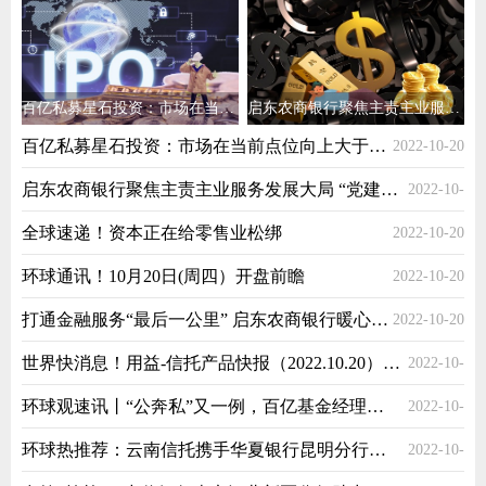
百亿私募星石投资：市场在当前点位向上大于向下空间
启东农商银行聚焦主责主业服务发展大局 “党建+金融”助力企业发展
百亿私募星石投资：市场在当前点位向上大于向下空间
2022-10-20
启东农商银行聚焦主责主业服务发展大局 “党建+金融”助力企业发展
2022-10-
全球速递！资本正在给零售业松绑
2022-10-20
20
环球通讯！10月20日(周四）开盘前瞻
2022-10-20
打通金融服务“最后一公里” 启东农商银行暖心服务获点赞
2022-10-20
世界快消息！用益-信托产品快报（2022.10.20）：本期最高业绩比较基准为7.8%
2022-10-
环球观速讯丨“公奔私”又一例，百亿基金经理雷鸣开启私募生涯
2022-10-
20
环球热推荐：云南信托携手华夏银行昆明分行推进云南省债券交易业务
2022-10-
20