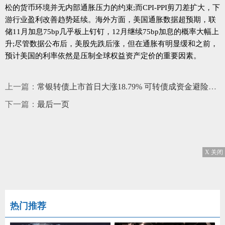
松的货币环境并无内部通胀压力的约束;而CPI-PPI剪刀差扩大，下
游行业盈利改善趋势延续。海外方面，美国通胀数据超预期，联
储11月加息75bp几乎板上钉钉，12月继续75bp加息的概率大幅上
升;尽管数据公布后，美股先跌后涨，但在通胀有明显缓和之前，
预计美国的利率依然是压制全球权益资产定价的重要因素。
上一篇：
常银转债上市首日大涨18.79% 可转债成资金避险洼地年内已超百只
下一篇：
最后一页
X 关闭
热门推荐