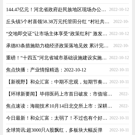
144.47亿元！河北省政府赴民族地区现场办公43周年
2022-10-12
丘头镇5个村喜领58.38万元托管田分红 “村社共建”村达到300个以上
2022-10-
“交地即交证”让市场主体享受“政策红利” 激发市场主体活力
2022-10-12
12
承德83条措施助力稳经济政策落地见效 累计完成投资37.43亿元
2022-10-
重磅！“十四五”河北省城市基础设施建设实施方案出炉
2022-10-12
12
焦点快播：产业情报精选：2022-10-12
2022-10-11
【新视野】和众汇富：中期不悲观，短期节奏需看周三
2022-10-11
【环球新要闻】毕得医药上市首日破发：市值缩水约13亿元，戴岚丈夫曾被判刑
2022-
焦点速读：海能技术10月14日北交所上市：深耕实验分析仪器行业 上半年营收利润增速均超20%
2022-
10-11
今日最新！和众汇富：太弱了！不过也有个好现象……
2022-10-11
10-11
全球简讯:超3000只A股飘红，多板块大幅反弹
2022-10-11