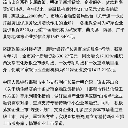
该市出台系列专属政策，明确了新增贷款、企业服务、贷款利率
等9项指标。今年以来，金融机构累计对21.43亿元贷款实施延
期，惠及企业2000余户。市地方金融监管局出台《关于进一步发
挥融资担保服务经济增长作用的通知》，各担保公司为47家企业
提供担保8320万元;驻邯金融机构为武安市、曲周县、魏县、广平
县等地30家企业授信金额1547.34亿元。
搭建政银企对接桥梁。启动“银行行长进百企送服务”行动，截至
今年7月，全市累计新增贷款636.27亿元，同比增长17.02%;组织
两次常态化政银企市级对接、一次专项对接和一次重点项目推
介，促成19家银行业金融机构为921家企业授信1417.21亿元。
中国人民银行邯郸市中心支行副行长暴付明介绍，该市还出台
《关于稳住经济的十条货币金融政策措施》《邯郸市科技信贷工
作方案》等系列细化措施，做好重点产业链供应链“白名单”企业
融资需求对接，重点支持专精特新中小企业等融资。同时，积极
落实企业上市“蝶变计划”，支持企业利用多层次资本市场通过挂
牌上市、增发、重组等方式，实现直接融资;建立专精特新企业拟
上市服务库，畅通企业上市渠道。