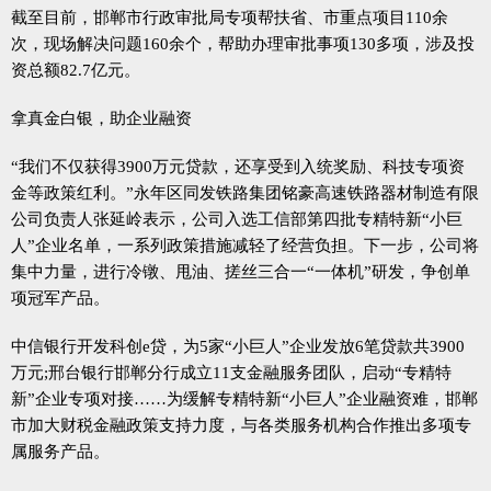
截至目前，邯郸市行政审批局专项帮扶省、市重点项目110余
次，现场解决问题160余个，帮助办理审批事项130多项，涉及投
资总额82.7亿元。
拿真金白银，助企业融资
“我们不仅获得3900万元贷款，还享受到入统奖励、科技专项资
金等政策红利。”永年区同发铁路集团铭豪高速铁路器材制造有限
公司负责人张延岭表示，公司入选工信部第四批专精特新“小巨
人”企业名单，一系列政策措施减轻了经营负担。下一步，公司将
集中力量，进行冷镦、甩油、搓丝三合一“一体机”研发，争创单
项冠军产品。
中信银行开发科创e贷，为5家“小巨人”企业发放6笔贷款共3900
万元;邢台银行邯郸分行成立11支金融服务团队，启动“专精特
新”企业专项对接……为缓解专精特新“小巨人”企业融资难，邯郸
市加大财税金融政策支持力度，与各类服务机构合作推出多项专
属服务产品。