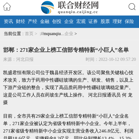
资讯
财经
产经
金融
创投
企业
宏观
证券
股票
理财
保险
搜索
当前位置 :
首页 >
://mquanqiu...
企业
>
邯郸：271家企业上榜工信部专精特新“小巨人”名单
来源：河北日报
时间：2022-10-12 09:57:20
凯盛君恒有限公司位于魏县经济开发区。该公司聚焦关键核心技
术攻关，致力于药用中性硼硅玻璃的生产、研发、销售，以及上
下游产业链的整合，实现了高品质药用中性硼硅玻璃稳定量产。
这是公司工作人员在药玻生产线上操作。 河北日报通讯员 何 龙
摄
目前，全市共有29家企业上榜工信部专精特新“小巨人”企业名
单，271家企业被认定为省级专精特新中小企业。今年上半年，
271家省级专精特新中小企业实现主营业务收入246.8亿元、利润
总额18.6亿元、实缴税金8.2亿元，同比分别增长13.4%、15.3%