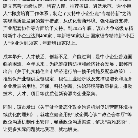
建立完善“市级认定、培育入库、推荐省级、遴选示范、选‘小巨
人’”梯度培育工作体系，制定了支持中小企业走“专精特新”之路
实现高质量发展的若干措施，从优化营商环境、强化融资支持、
产业配套协作等方面给予支持。到2025年底，该市力争省级专精
特新中小企业达到400家，年新增50家以上;国家级专精特新“小巨
人”企业达到50家，年新增10家以上。
成本攀升、人才缺乏、创新不足、产能过剩，是中小企业普遍面
临的困难。今年以来，为统筹疫情防控和经济社会发展，邯郸市
出台《关于扎实稳住全市经济运行的一揽子措施及配套政策》，
推出保产业链供应链稳定、稳住工业经济以及支撑稳增长和服务
企业发展的用地、环保、科技创新、法治环境等政策措施，推动
技术、人才、项目等优质创新资源向企业聚集。
同时，该市发出《关于健全常态化政企沟通机制促进营商环境持
续优化的通知》，就建立健全用好“政企同心谈”“政企会客厅”等
政企沟通机制作出安排，畅通政企沟通渠道，解决“急难愁盼”，
让更多实际问题就地受理、就地解决。