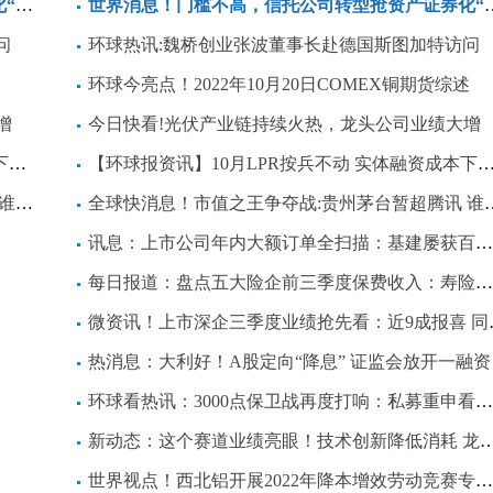
糕”
世界消息！门槛不高，信托公司转型抢资产证券化“蛋糕”
问
环球热讯:魏桥创业张波董事长赴德国斯图加特访问
述
环球今亮点！2022年10月20日COMEX铜期货综述
增
今日快看!光伏产业链持续火热，龙头公司业绩大增
间
【环球报资讯】10月LPR按兵不动 实体融资成本下行有空间
未来
全球快消息！市值之王争夺战:贵州茅台暂超腾讯 谁将赢得未来
讯息：上市公司年内大额订单全扫描：基建屡获百亿大单
每日报道：盘点五大险企前三季度保费收入：寿险增速分化 财险持续向好
微资讯！上市深企三季度业绩抢先看：近9成报喜 同比涨幅最高6倍
热消息：大利好！A股定向“降息” 证监会放开一融资
环球看热讯：3000点保卫战再度打响：私募重申看好A股 认为有强支撑
新动态：这个赛道业绩亮眼！技术创新降低消耗 龙头增80%
世界视点！西北铝开展2022年降本增效劳动竞赛专题会