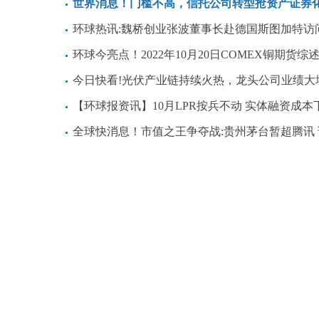
世界消息！门槛不高，信托公司转型抢资产证券化“蛋
环球热讯:魏桥创业张波董事长赴德国斯图加特访
环球今亮点！2022年10月20日COMEX铜期货综
今日快看!光伏产业链持续火热，龙头公司业绩大
【环球报资讯】10月LPR按兵不动 实体融资成本下行有空
全球快消息！市值之王争夺战:贵州茅台暂超腾讯 谁将赢得