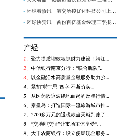
环球看热讯：港交所拟优化科技公司上市规则，赴港上市能否再次升温？
环球快资讯：首份百亿基金经理三季报出炉, 陆彬大幅加仓，称新能源仍有较高吸引力
产经
1、
聚力提质增效狠抓财力建设！靖江...
2、
中信银行南京分行：“联合舰队”...
3、
以金融活水高质量金融服务助力乡...
4、
紧扣“特”“思”四字 不断夯实...
5、
从医药股这波绝地而起的反弹行情...
6、
秦皇岛：打造国际一流旅游城市推...
7、
2700多万元的退税款当天就到账了...
8、
“交地即交证”让市场主体享受“...
9、
大丰农商银行：设立便民现金服务...