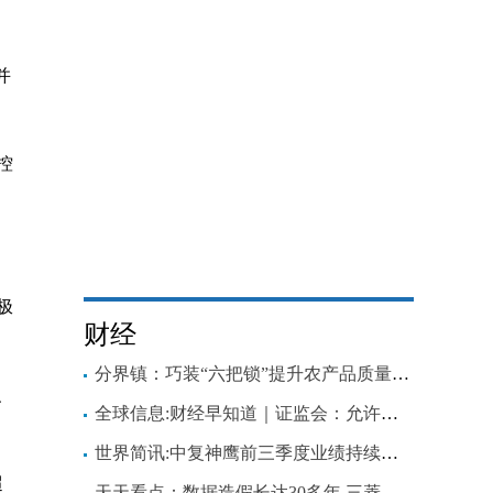
并
控
极
财经
分界镇：巧装“六把锁”提升农产品质量追溯管理水平
、
全球信息:财经早知道｜证监会：允许满足特定条件涉房地产企业在A股融资
世界简讯:中复神鹰前三季度业绩持续高增，分析师：碳纤维需求增速高于产能增速
超
天天看点：数据造假长达30多年 三菱电机处罚22名高管