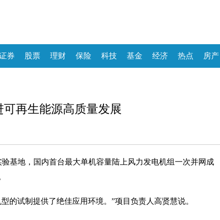
证券
股票
理财
保险
科技
基金
经济
热点
房产
推进可再生能源高质量发展
衡实验基地，国内首台最大单机容量陆上风力发电机组一次并网成
。
机型的试制提供了绝佳应用环境。”项目负责人高贤慧说。