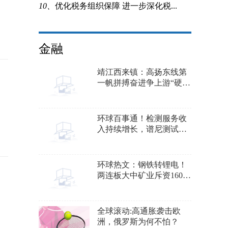
10、
优化税务组织保障 进一步深化税...
金融
靖江西来镇：高扬东线第
一帆拼搏奋进争上游“硬核
西来”蓝图已绘
环球百事通！检测服务收
入持续增长，谱尼测试前
三季度营收几乎翻倍
环球热文：钢铁转锂电！
两连板大中矿业斥资160亿
进军新能源，30万散户早
跑了
全球滚动:高通胀袭击欧
洲，俄罗斯为何不怕？