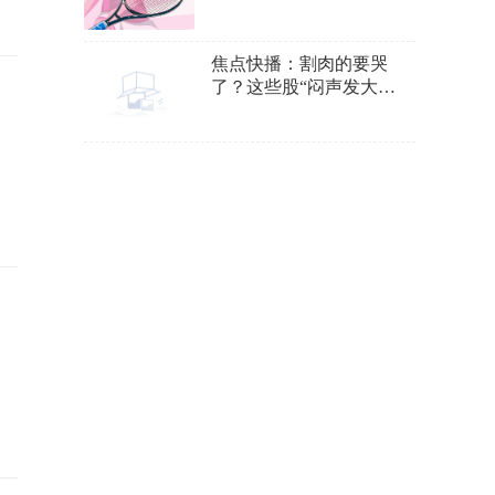
焦点快播：割肉的要哭
了？这些股“闷声发大
财”，北上资金大举杀入
（名单）