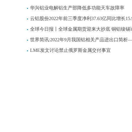
华兴铝业电解铝生产部降低多功能天车故障率
云铝股份2022年前三季度净利37.63亿同比增长15.94% 利息费用
全球今日报丨全球金属期货迎来大抄底 铜铝镍锡谁最“热门”
世界简讯:2022年9月我国铝相关产品进出口简析——上游多数原料进口环比下降，下游主要产品出口不
LME发文讨论禁止俄罗斯金属交付事宜