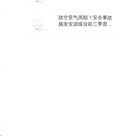
3000吗？
踏空景气周期？安全事故
频发安源煤业前三季度亏
损1.87亿元