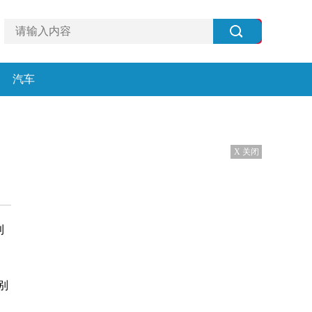
汽车
X 关闭
利
别
、