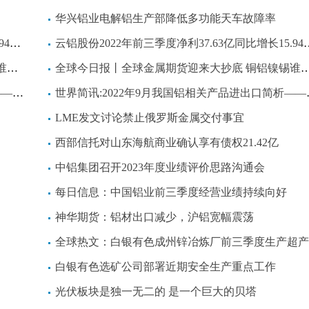
华兴铝业电解铝生产部降低多功能天车故障率
减少
云铝股份2022年前三季度净利37.63亿同比增长15.94% 利息费用减少
？
全球今日报丨全球金属期货迎来大抄底 铜铝镍锡谁最“热门”？
及预期
世界简讯:2022年9月我国铝相关产品进出口简析——上游多数原料进口环比下降，下游主要产品出口不及预期
LME发文讨论禁止俄罗斯金属交付事宜
西部信托对山东海航商业确认享有债权21.42亿
中铝集团召开2023年度业绩评价思路沟通会
每日信息：中国铝业前三季度经营业绩持续向好
神华期货：铝材出口减少，沪铝宽幅震荡
全球热文：白银有色成州锌冶炼厂前三季度生产超
白银有色选矿公司部署近期安全生产重点工作
光伏板块是独一无二的 是一个巨大的贝塔