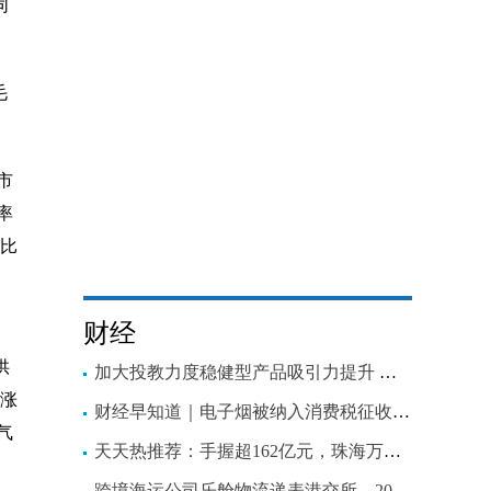
同
毛
市
率
同比
财经
供
加大投教力度稳健型产品吸引力提升 券商投顾这样说
格涨
财经早知道｜电子烟被纳入消费税征收范围
气
天天热推荐：手握超162亿元，珠海万达商管港交所再次递表
跨境海运公司乐舱物流递表港交所，2021年营收同比增长436%