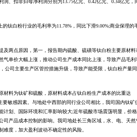
、扣非归母净利润分别为13.75亿元、0.42亿元、0.34亿元，
钛白粉行业的毛利率为11.78%，同比下滑9.00%;商业保理的
提及两点原因，第一，报告期内硫酸、硫磺等钛白粉主要原材料
然气单价大幅上涨，推动公司生产成本同比上涨，导致产品毛利
响，公司主要生产区管控措施升级，导致产能受限，钛白粉产量
原材料为钛矿和硫酸，原材料成本占钛白粉生产成本的比重达
的主要敏感因素。与地处中西部的同行业公司相比，我司国内钛矿
能计划、国际环境和汇率影响较大;近年硫酸市场震荡明显，价
公司产品成本控制的影响。我司地处长三角区域，水、电、天然
制难度，加大盈利波动不确定性的风险。