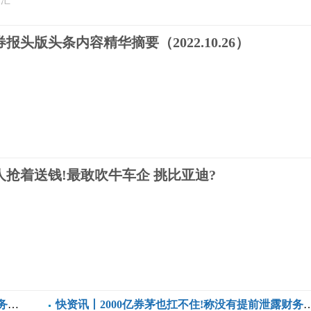
云汇
报头版头条内容精华摘要（2022.10.26）
网
人抢着送钱!最敢吹牛车企 挑比亚迪?
刀
能
快资讯丨2000亿券茅也扛不住!称没有提前泄露财务数据可能