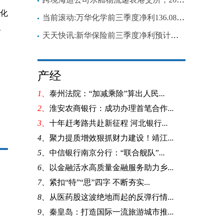
，化
当前滚动:万华化学前三季度净利136.08亿元，同比下降30.36%
色
天天快讯:新华保险前三季度净利预计同比“腰斩”，股价创7年来新低
产经
1、
泰州法院：“加减乘除”算出人民...
2、
淮安农商银行：成功办理首笔合作...
3、
十年赶考路共赴新征程 河北银行...
4、
聚力提质增效狠抓财力建设！靖江...
5、
中信银行南京分行：“联合舰队”...
6、
以金融活水高质量金融服务助力乡...
7、
紧扣“特”“思”四字 不断夯实...
8、
从医药股这波绝地而起的反弹行情...
9、
秦皇岛：打造国际一流旅游城市推...