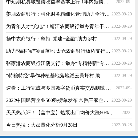
中短期私募城投债收益率基本上行 1年内短债上行幅度较为明显
2022-09-
姜堰农商银行：强化财务精细化管理助力全行高质量发展
2022-09-29
29
为青年人才“充电”！靖江农商银行举办青年干部培训班
2022-09-29
扬中农商银行：坚持“党建+金融”助力乡村振兴
2022-09-29
助力“福村宝”项目落地 太仓农商银行板桥支行跨行代发50户
2022-09-29
张家港农商银行江阴支行：举办“专精特新”专场座谈会
2022-09-29
“特粮特经”旱作种植基地落地灌云吴圩村 助力乡村振兴
2022-09-29
速看：工行完成与多国数字货币真实交易测试 银行IT厂商或迎重大机遇
2022-09-
2022中国民营企业500强榜单发布 常熟三家企业榜上有名
2022-09-29
29
天天热点评！【盘中宝】热泵出口均价大涨60%，欧洲潜在总安装量近9000万台，这家公司产品已在欧洲市场取得批量订单
2022-
今日热搜：大盘量化分析9月28日
2022-09-28
09-29