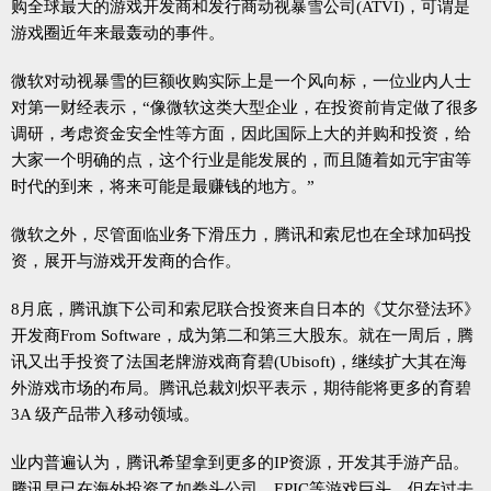
购全球最大的游戏开发商和发行商动视暴雪公司(ATVI)，可谓是
游戏圈近年来最轰动的事件。
微软对动视暴雪的巨额收购实际上是一个风向标，一位业内人士
对第一财经表示，“像微软这类大型企业，在投资前肯定做了很多
调研，考虑资金安全性等方面，因此国际上大的并购和投资，给
大家一个明确的点，这个行业是能发展的，而且随着如元宇宙等
时代的到来，将来可能是最赚钱的地方。”
微软之外，尽管面临业务下滑压力，腾讯和索尼也在全球加码投
资，展开与游戏开发商的合作。
8月底，腾讯旗下公司和索尼联合投资来自日本的《艾尔登法环》
开发商From Software，成为第二和第三大股东。就在一周后，腾
讯又出手投资了法国老牌游戏商育碧(Ubisoft)，继续扩大其在海
外游戏市场的布局。腾讯总裁刘炽平表示，期待能将更多的育碧
3A 级产品带入移动领域。
业内普遍认为，腾讯希望拿到更多的IP资源，开发其手游产品。
腾讯早已在海外投资了如拳头公司、EPIC等游戏巨头，但在过去