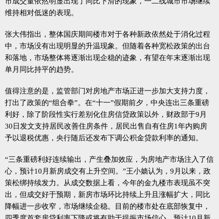
市成交量依然明显出现了同比下滑的现象，一二线城市市场继续
维持相对低迷的表现。
张大伟指出，整体国庆期间楼市对于各种新政依然处于消化过程
中，市场没有出现明显的升温现象。但随着各种宽松政策的出台
和落地，市场整体将逐渐出现企稳的迹象，有望在年末逐渐出现
单月同比持平的趋势。
值得注意的是，监管部门对房地产市场正进一步加大支持力度，
打出了政策的“组合拳”。在“十一”假期前夕，中央连出三条重磅
利好，除了阶段性实行差别化住房信贷政策以外，财政部于9月
30日发文支持居民改善住房条件，居民出售自有住房1年内购房
予以退税优惠，央行随后还发布下调公积金贷款利率的通知。
“三条重磅利好连续输出，产生叠加效应，为房地产市场注入了信
心，预计10月新房成交有上升空间。”王小嫱认为，9月以来，政
策松绑持续发力。从成交数据上看，今年的金九楼市表现虽不突
出，但成交好于预期，新房市场环比持续上升且涨幅扩大，同比
降幅进一步收窄，市场继续企稳。目前的楼市处在底部恢复中，
四季度首套房贷利率下降或将有助于提振市场信心，预计10月新