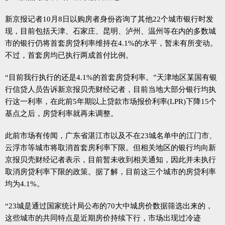
新京报记者10月8日以购房者身份咨询了其他22个城市银行时发
现，目前包括天津、石家庄、昆明、泸州、温州等在内的多数城
市的银行仍将首套房贷利率维持在4.1%的水平，暂未有所变动。
不过，首套房均已执行两成首付比例。
“目前我行执行的还是4.1%的首套房贷利率。”天津地区某国有银
行信贷人员告诉新京报贝壳财经记者，目前当地大部分银行均执
行这一利率，在此前5年期以上贷款市场报价利率(LPR)下降15个
基点之后，房贷利率就再未调整。
此前市场有传闻，广东省湛江市以及不在23城名单中的江门市、
云浮市等城市将取消首套房利率下限。但相关地区的银行均向新
京报贝壳财经记者表示，目前暂未收到相关通知，因此并未执行
取消房贷利率下限的政策。据了解，目前这三个城市的房贷利率
均为4.1%。
“23城是通过国家统计局公布的70大中城房价数据筛选出来的，
这些城市的共同特点是近期房价持续下行，市场出现过冷迹