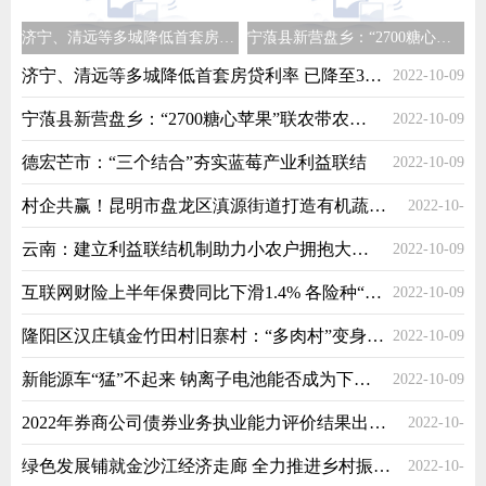
济宁、清远等多城降低首套房贷利率 已降至3.7%以下
宁蒗县新营盘乡：“2700糖心苹果”联农带农促增收
济宁、清远等多城降低首套房贷利率 已降至3.7%以下
2022-10-09
宁蒗县新营盘乡：“2700糖心苹果”联农带农促增收
2022-10-09
德宏芒市：“三个结合”夯实蓝莓产业利益联结
2022-10-09
村企共赢！昆明市盘龙区滇源街道打造有机蔬菜基地助力农民增收
2022-10-
云南：建立利益联结机制助力小农户拥抱大市场
2022-10-09
09
互联网财险上半年保费同比下滑1.4% 各险种“此消彼长”
2022-10-09
隆阳区汉庄镇金竹田村旧寨村：“多肉村”变身网红打卡点
2022-10-09
新能源车“猛”不起来 钠离子电池能否成为下一个风口？
2022-10-09
2022年券商公司债券业务执业能力评价结果出炉 中小券商登顶
2022-10-
绿色发展铺就金沙江经济走廊 全力推进乡村振兴示范区“2+6”示范点建
2022-10-
09