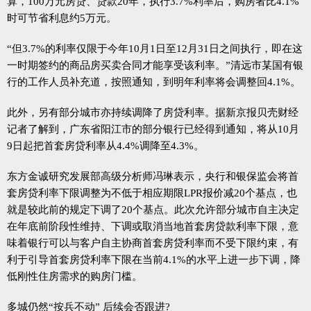
算，100万元房贷、贷款20年，执行3.7%利率后，购房者比4.1%
时可节省利息约5万元。
“但3.7%的利率仅限于今年10月1日至12月31日之间执行，即在这
一时期签约的商品房买卖合同才能享受该利率。”清远市某国有银
行的工作人员补充道，按照通知，到明年利率将会调整回4.1%。
此外，另有部分城市亦持续调降了房贷利率。据新京报贝壳财经
记者了解到，广东省阳江市的部分银行已经得到通知，将从10月
9日起把首套房贷利率从4.4%调降至4.3%。
东方金诚研究发展部高级分析师冯琳表示，央行和银保监会将首
套房贷利率下限调整为不低于相应期限LPR报价减20个基点，也
就是较此前的规定下调了20个基点。此次允许部分城市自主决定
在年底前阶段性维持、下调或取消当地首套房贷款利率下限，意
味着银行可以与客户自主协商首套房贷利率而不受下限约束，有
利于引导首套房贷利率下限在当前4.1%的水平上进一步下调，降
低刚性住房需求的购房门槛。
多城仍然“按兵不动” 后续会否跟进?