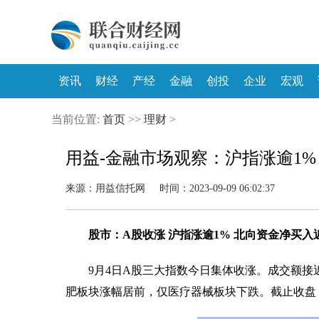
资讯
财经
产经
金融
创投
企业
宏观
当前位置:
首页
>>
理财
>
用益-金融市场观察：沪指涨逾1%
来源：用益信托网 时间：2023-09-09 06:02:37
股市：A股收涨 沪指涨逾1% 北向资金净买入近
9月4日A股三大指数今日集体收涨。成交额接近
肥板块涨幅居前，仅医疗器械板块下跌。截止收盘，沪指