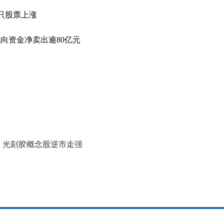
0只股票上涨
向资金净卖出逾80亿元
涨
 光刻胶概念股逆市走强