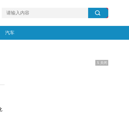
汽车
X 关闭
化