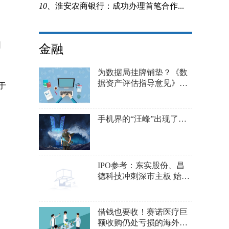
10、
淮安农商银行：成功办理首笔合作...
日
金融
为数据局挂牌铺垫？《数
据资产评估指导意见》落
于
地 这些因素影响价值评估
手机界的“汪峰”出现了…
IPO参考：东实股份、昌
德科技冲刺深市主板 始祖
鸟母公司计划上市
借钱也要收！赛诺医疗巨
额收购仍处亏损的海外公