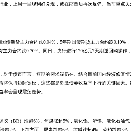
行业，上周一呈现利好兑现，或在缩量后再次反弹。当前重点关
债期货主力合约跌0.04%，5年期国债期货主力合约跌0.10%，
货主力合约跌0.70%。同日，央行进行120亿元7天期逆回购操作
，对于债市而言，短期的需求端仍在。结合目前国内经济修复情
策将保持边际宽松，这些都是刺激债券收益率下行的关键因素。
益率会呈现震荡走势。
橡胶（BR）涨超6%，焦煤涨超5%，氧化铝、沪镍、液化石油气
炭涨超2%。下跌方面，尿素跌超6%，纯碱跌超4%，菜粕跌超3%