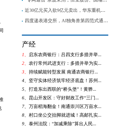
近30亿元买入欲9亿元卖出，华东重机告别工业母机又在光伏下重注
四度递表港交所，AI独角兽第四范式通过聆讯
，
同
产经
1、
启东农商银行：吕四支行多措并举...
2、
农行常州武进支行：多措并举为实...
3、
持续赋能转型发展 南通农商银行...
4、
坚守实体经济筑牢经济底盘！苏州...
5、
打造东出西联的“桥头堡”！黄骅...
6、
昆山开发区：守好财政工作“三门...
准
7、
万亩稻海翻金！南通崇川区万亩水...
也
8、
村口坐公交抬脚就进城！高邮扎实...
9、
泰州法院：“加减乘除”算出人民...