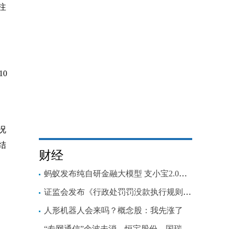
注
10
，
况
结
财经
蚂蚁发布纯自研金融大模型 支小宝2.0、支小助即将上线
证监会发布《行政处罚罚没款执行规则》，将持续加大行政处罚执行力度
人形机器人会来吗？概念股：我先涨了
，
“专网通信”余波未消，恒宝股份、国瑞科技拟被证监会处罚