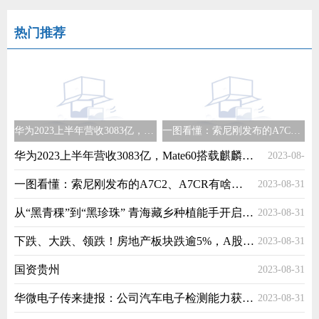
热门推荐
华为2023上半年营收3083亿，Mate60搭载麒麟芯片“王者归来”
一图看懂：索尼刚发布的A7C2、A7CR有啥亮点？
华为2023上半年营收3083亿，Mate60搭载麒麟芯片“王者归来”
2023-08-
一图看懂：索尼刚发布的A7C2、A7CR有啥亮点？
2023-08-31
31
从“黑青稞”到“黑珍珠” 青海藏乡种植能手开启“青稞新旅程”
2023-08-31
下跌、大跌、领跌！房地产板块跌逾5%，A股调整怎么办？
2023-08-31
国资贵州
2023-08-31
华微电子传来捷报：公司汽车电子检测能力获CNAS认可
2023-08-31