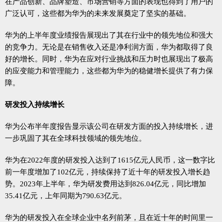
在产品创新、品牌塑造、市场营销等方面的表现也得到了用户的
广泛认可，这些都为华为的未来发展奠定了坚实的基础。
华为的上半年度业绩报告展现出了其在行业中的领先地位和强大
的竞争力。无论是在销售收入还是净利润方面，华为都取得了良
好的增长。同时，华为在应对行业挑战和压力时也展现出了极高
的应变能力和管理能力，这些都为华为的稳健增长提供了有力保
障。
研发投入持续增长
华为公布半年度报告显示该公司在研发方面的投入持续增长，进
一步巩固了其在全球科技领域的领先地位。
华为在2022年度的研发投入达到了1615亿元人民币，这一数字比
前一年度增加了102亿元，持续保持了近十年的研发投入增长趋
势。2023年上半年，华为研发费用达到826.04亿元，同比增加
35.41亿元，上年同期为790.63亿元。
华为的研发投入在全球企业中名列前茅，且在近十年的时间里一