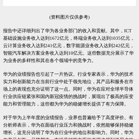
(资料图片仅供参考)
报告中还详细列出了华为各业务部门的收入和贡献。其中，ICT
基础设施业务收入达到1672亿元，终端业务收入达到1035亿元，
云计算业务收入达到241亿元，数字能源业务收入达到242亿元，
智能汽车解决方案业务收入达到10亿元。这些数据充分展示了华
为业务的多样性和其在各个领域中的竞争力。
华为的业绩报告也引起了一片热议。行业专家表示，华为的技术
实力和创新能力在当前行业中处于领先地位，其产品和服务在市
场上的表现也充分证明了这一点。同时，华为在应对全球半导体
行业供应链紧张和国内新冠疫情的挑战时，展现出了极高的应变
能力和管理能力，这些都为华为的稳健增长提供了有力保障。
对于华为上半年度的业绩报告，业界也普遍给予了高度评价。有
分析师表示，华为在面临行业压力和挑战时，依然能够保持稳健
增长，这充分说明了华为在行业中的地位和影响力。同时，华为