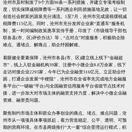
沧州市及时制发了9个方面96条一系列措施，并建立专项考核制
度，切实保障减税降费等一系列惠企利民措施落地见效，让一切
创造社会财富的源泉充分涌流。1至7月，沧州市完成退税缓税减
税降费115亿元。同时，沧州市充分发挥企业家“直通车”服务机
制，第一时间编制政策惠享宣传手册，印发了《市级领导干部包
联各县(市、区)评价办法》等，“点对点”对接服务，积极助企除
难点、通堵点、解痛点，助企纾困解难。
着眼健全要素保障，沧州市各县(市、区)建立线上线下“金融超
市”，线上入驻金融机构39家、注册中小微企业8.8万余家，线下
走访对接企业2293家，今年已为企业融资316亿元。立足助企纾
困，打通企业发展“中梗阻”，沧州市在全省率先完成地方金融服
务平台(“一键融”平台)与全国融资信用服务平台省级节点技术对
接，进一步加大对市场主体的融资支持力度，解决中小微企业融
资难、融资贵问题。
聚焦制约市场主体和群众办事创业的痛点、堵点、难点问题，沧
州市从一项项具体事项抓起，着力营造稳定、公平、透明、可预
期的营商环境。在市县两级推行“大一窗”综合受理运行模式，积