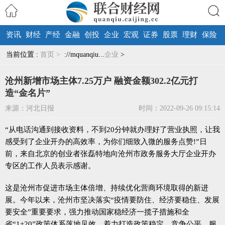
资讯
财经
产经
金融
创投
企业
宏观
证券
股票
理财
保险
搜索
当前位置 :
首页 >
://mquanqiu...
企业
>
沧州新增市场主体7.25万户 融资金额302.2亿元打
造“金名片”
来源：河北日报
时间：2022-09-26 09:15:14
“从电话沟通到接收资料，不到20分钟就办理好了营业执照，让我
感受到了企业开办的高效率，为你们细致入微的服务点赞!”日
前，来自北京的创业者张磊特地向沧州市政务服务大厅企业开办
专区的工作人员表示感谢。
这是沧州市促进市场主体倍增、持续优化营商环境取得的新进
展。今年以来，沧州市坚决落实“疫情要防住、经济要稳住、发展
要安全”重要要求，强力推动国家稳经济一揽子措施和全
省“1+20”政策体系落地见效，着力打造政策稳定、竞争公平、服