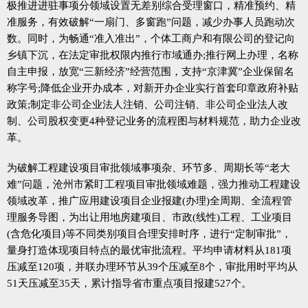
极推进进驻事项分领域设置无差别综合受理窗口，精准预约、精
准服务，有效破解“一扇门、多窗跑”问题，减少办事人员跑动次
数。同时，为畅通“准入准出”，个体工商户和有限公司的登记向
乡镇下沉，在法定审批权限内推行市域通办;推行网上办理，名称
自主申报，放宽“三新经济”经营范围，支持“京津冀”企业保留名
称字号;降低企业开办成本，对新开办企业实行首套印章政府补贴
政策;制定非公司企业法人注销、公司注销、非公司企业法人改
制、公司股权变更4种登记业务的流程图与材料规范，助力企业改
革。
为破解工程建设项目审批领域事项杂、环节多、周期长等“老大
难”问题，沧州市紧盯工程项目审批领域难题，强力推动工程建设
领域改革，推广应用建设项目企业报建(办理)全周期、全流程管
理服务导图，为出让用地房建项目、市政(线性)工程、工业项目
(含危化项目)等不同类别项目合理安排时序，进行“定制审批”，
量身打造体现项目特点的最优审批流程。平均申请材料从181项
压减至120项，并联办理环节从39个压减至8个，审批用时平均从
51天压减至35天，累计指导省市重点项目报建527个。