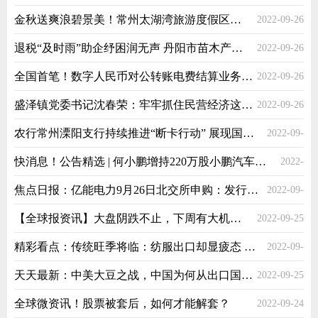
金秋送爽浪碧景美！常州太湖湾旅游度假区提档升级
2022-09-26
退税“及时雨”助企纾困润无声 丹阳市苗木产业精准落地
2022-09-26
全国首笔！数字人民币对公转账电费结算业务顺利完成
2022-09-26
盛泽镇党委书记沈春荣：牢牢抓住民营经济这个“牛鼻子”
2022-09-26
农行常州溧阳支行持续推进“断卡行动” 展现国有银行责任担当
2022-09-
快消息！公告精选 | 何小鹏增持220万股小鹏汽车美股，买入金额超2亿元；中国神华拟提高现金分红比例
2022-
26
焦点日报：亿能电力9月26日北交所申购：发行价5元/股 发行市盈率13倍
2022-09-
09-26
【全球报资讯】大盘阴跌不止，下周有大机会吗？
2022-09-25
25
精彩看点：传统旺季将临：纺服出口却显疲态 中小企业难抵“寒气”| 传真
2022-09-
天天最新：中美大豆之战，中国为何从出口国沦为进口国？
2022-09-25
25
全球微资讯！股票被套后，如何才能解套？
2022-09-24