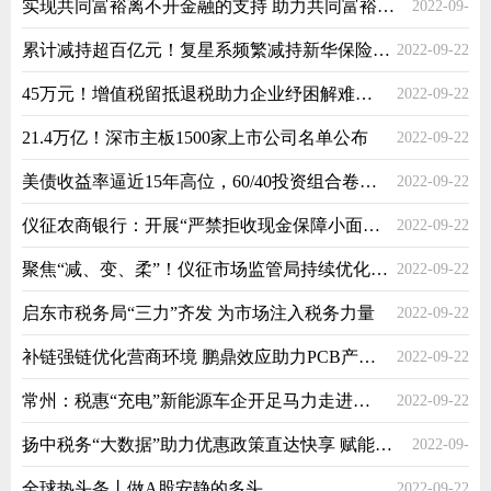
实现共同富裕离不开金融的支持 助力共同富裕是金融业的重要课题
2022-09-
累计减持超百亿元！复星系频繁减持新华保险豫园股份
2022-09-22
22
45万元！增值税留抵退税助力企业纾困解难提振信心
2022-09-22
21.4万亿！深市主板1500家上市公司名单公布
2022-09-22
美债收益率逼近15年高位，60/40投资组合卷土重来
2022-09-22
仪征农商银行：开展“严禁拒收现金保障小面额兑换”活动
2022-09-22
聚焦“减、变、柔”！仪征市场监管局持续优化营商环境
2022-09-22
启东市税务局“三力”齐发 为市场注入税务力量
2022-09-22
补链强链优化营商环境 鹏鼎效应助力PCB产业集聚升级
2022-09-22
常州：税惠“充电”新能源车企开足马力走进江苏牛
2022-09-22
扬中税务“大数据”助力优惠政策直达快享 赋能经济社会高质量发展
2022-09-
全球热头条丨做A股安静的多头
2022-09-22
22